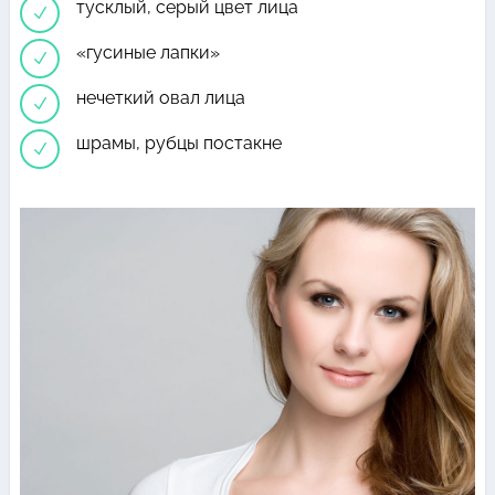
тусклый, серый цвет лица
N
«гусиные лапки»
N
нечеткий овал лица
N
шрамы, рубцы постакне
N