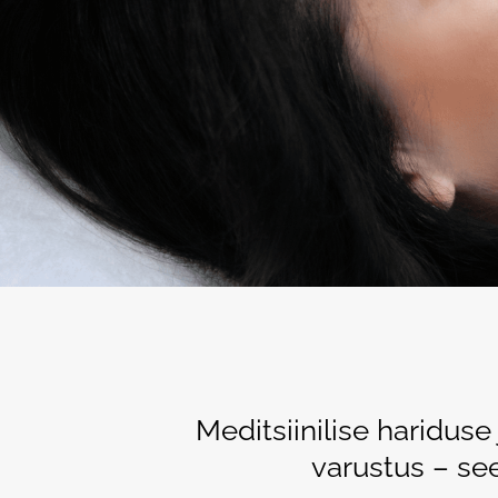
Massaaž
Laserepilatsioon
Profhil
Kosmeetilised teenused
Keha modelleerimin
Kollag
Ilukirurgia
Massaaž
RRS® 
Günekoloogia
Kosmeetilised teen
Mesote
Triholoogia
Meso-
Karbok
Higist
Meditsiinilise haridus
varustus – se