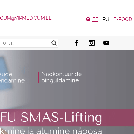
ICUM@VIPMEDICUM.EE
EE
RU
E-POOD