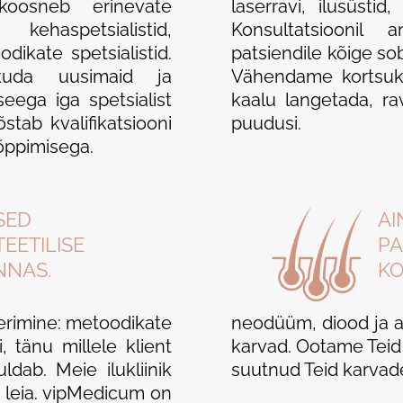
koosneb erinevate
laserravi, ilusüsti
ehaspetsialistid,
Konsultatsioonil 
dikate spetsialistid.
patsiendile kõige so
kkuda uusimaid ja
Vähendame kortsuke
seega iga spetsialist
kaalu langetada, ravi
stab kvalifikatsiooni
puudusi.
 õppimisega.
SED
AI
EETILISE
PA
NNAS.
KO
erimine: metoodikate
neodüüm, diood ja a
 tänu millele klient
karvad. Ootame Teid m
ldab. Meie ilukliinik
suutnud Teid karvad
 leia. vipMedicum on