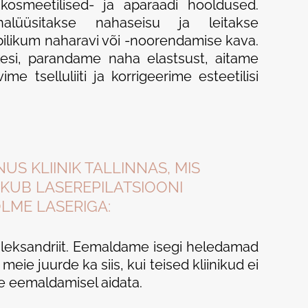
d, kosmeetilised- ja aparaadi hooldused.
analüüsitakse nahaseisu ja leitakse
bilikum naharavi või -noorendamise kava.
si, parandame naha elastsust, aitame
me tselluliiti ja korrigeerime esteetilisi
NUS KLIINIK TALLINNAS, MIS
KUB LASEREPILATSIOONI
LME LASERIGA:
leksandriit. Eemaldame isegi heledamad
eie juurde ka siis, kui teised kliinikud ei
e eemaldamisel aidata.