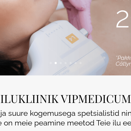
o® Structura
Günekoloogia
e
eenistimulatsioon
Triholoogia
HA LONG LASTING
used
raapia
Radiesse®
süteraapia
amisvastased süstid
ILUKLIINIK VIPMEDICUM
e ja suure kogemusega spetsialistid ni
e on meie peamine meetod Teie ilu ees