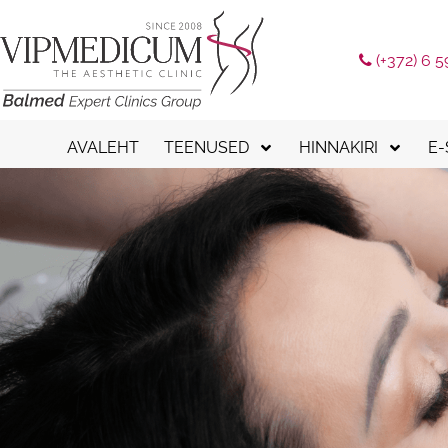
(+372) 6 5
AVALEHT
TEENUSED
HINNAKIRI
E
Kinkekaart
Konsultatsioonid
Täitesü
Pa
Ilusüstid
Esmane protseduur
Huulte 
Tu
Näoniidid
Suvised paketid
Botulii
Aparaatne kosmetoloogia
Ilusüstid
Biorevi
Laserravi
Näoniidid
Polünuk
Laserepilatsioon
Aparaatne kosmeto
NOVAC
Keha modelleerimine
Laserravi
Biomod