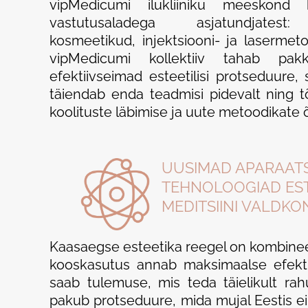
vipMedicumi ilukliiniku meeskond 
vastutusaladega asjatundjatest: k
kosmeetikud, injektsiooni- ja lasermetoo
vipMedicumi kollektiiv tahab pa
efektiivseimad esteetilisi protseduure, 
täiendab enda teadmisi pidevalt ning tõ
koolituste läbimise ja uute metoodikate
UUSIMAD APARAAT
TEHNOLOOGIAD EST
MEDITSIINI VALDKO
Kaasaegse esteetika reegel on kombine
kooskasutus annab maksimaalse efekti,
saab tulemuse, mis teda täielikult rahu
pakub protseduure, mida mujal Eestis ei