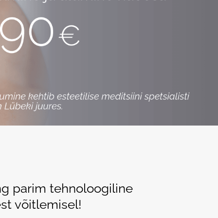
Lähemalt
ng parim tehnoloogiline
t võitlemisel!