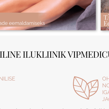
ILINE ILUKLIINIK VIPMEDI
NILISE
O
N
IG
JA