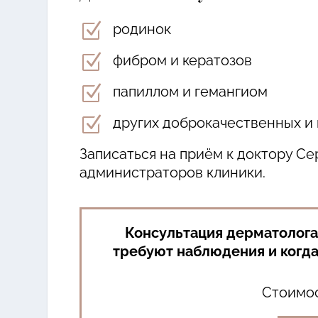
Z
родинок
Z
фибром и кератозов
Z
папиллом и гемангиом
Z
других доброкачественных и
Записаться на приём к доктору С
администраторов клиники.
Консультация дерматолога
требуют наблюдения и когд
Стоимос