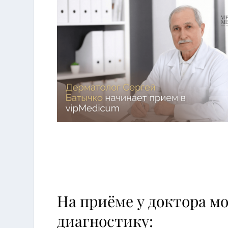
Массаж
Лазерная эпиляция
Косметические услуги
Моделирование тела
Пластическая хирургия
Массаж
Гинекология
Косметические услуг
Трихология
На приёме у доктора м
диагностику: