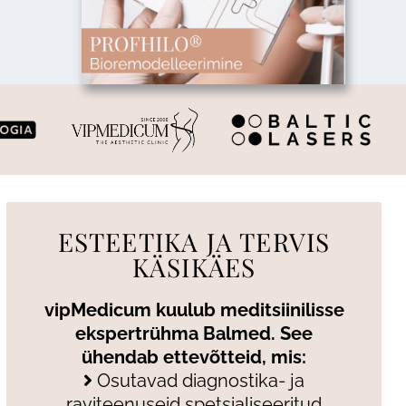
ESTEETIKA JA TERVIS
KÄSIKÄES
vipMedicum kuulub meditsiinilisse
ekspertrühma Balmed. See
ühendab ettevõtteid, mis:
Osutavad diagnostika- ja
raviteenuseid spetsialiseeritud