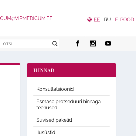
ICUM@VIPMEDICUM.EE
EE
RU
E-POOD
HINNAD
Konsultatsioonid
Esmase protseduuri hinnaga
teenused
Suvised paketid
Ilusüstid