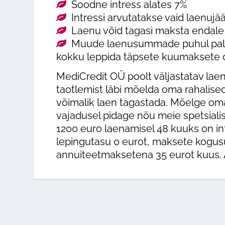
Soodne intress alates 7%
Intressi arvutatakse vaid laenujääg
Laenu võid tagasi maksta endale s
Muude laenusummade puhul palume
kokku leppida täpsete kuumaksete 
MediCredit OÜ poolt väljastatav lae
taotlemist läbi mõelda oma rahalised
võimalik laen tagastada. Mõelge oma 
vajadusel pidage nõu meie spetsialis
1200 euro laenamisel 48 kuuks on in
lepingutasu 0 eurot, maksete kogus
annuiteetmaksetena 35 eurot kuus. A