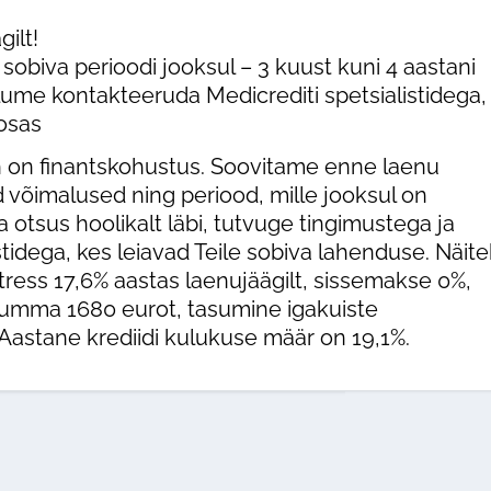
ilt!
obiva perioodi jooksul – 3 kuust kuni 4 aastani
 kontakteeruda Medicrediti spetsialistidega, 
osas
n on finantskohustus. Soovitame enne laenu
 võimalused ning periood, mille jooksul on
otsus hoolikalt läbi, tutvuge tingimustega ja
tidega, kes leiavad Teile sobiva lahenduse. Näit
tress 17,6% aastas laenujäägilt, sissemakse 0%,
umma 1680 eurot, tasumine igakuiste
astane krediidi kulukuse määr on 19,1%.