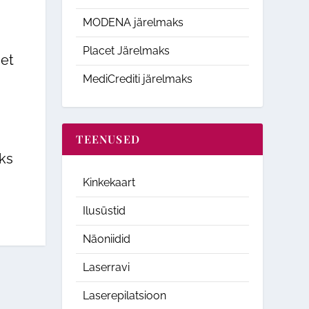
MODENA järelmaks
Placet Järelmaks
et
MediCrediti järelmaks
TEENUSED
eks
Kinkekaart
Ilusüstid
Näoniidid
Laserravi
Laserepilatsioon