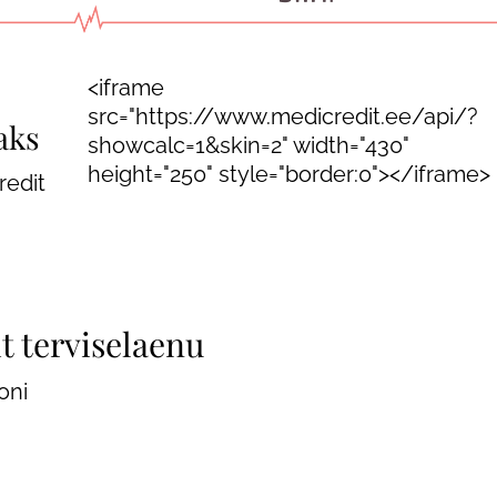
Günekoloogia
e
Triholoogia
<iframe
src="https://www.medicredit.ee/api/?
aks
showcalc=1&skin=2" width="430"
used
height="250" style="border:0"></iframe>
edit
t terviselaenu
oni