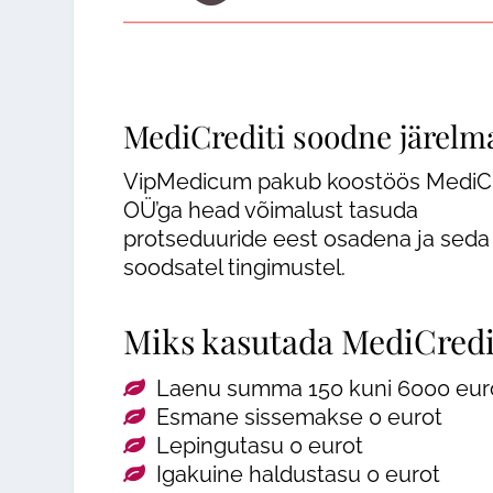
Massaaž
Laserepilatsioon
Kosmeetilised teenused
Keha modelleerimin
Ilukirurgia
Massaaž
MediCrediti soodne järelm
Günekoloogia
Kosmeetilised teen
VipMedicum pakub koostöös MediCr
OÜ’ga head võimalust tasuda
Triholoogia
protseduuride eest osadena ja seda
soodsatel tingimustel.
Miks kasutada MediCredi
Laenu summa 150 kuni 6000 eur
Esmane sissemakse 0 eurot
Lepingutasu 0 eurot
Igakuine haldustasu 0 eurot