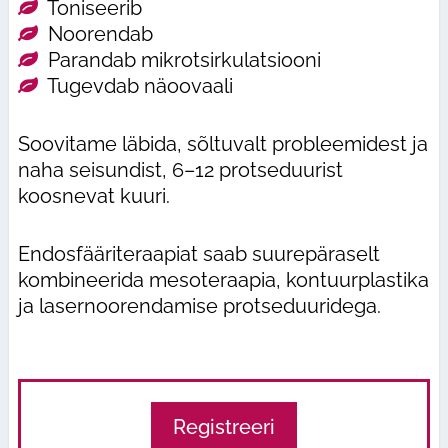
Toniseerib
Noorendab
Parandab mikrotsirkulatsiooni
Tugevdab näoovaali
Soovitame läbida, sõltuvalt probleemidest ja
naha seisundist, 6–12 protseduurist
koosnevat kuuri.
Endosfääriteraapiat saab suurepäraselt
kombineerida mesoteraapia, kontuurplastika
ja lasernoorendamise protseduuridega.
Registreeri