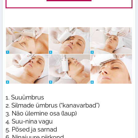
1. Suuümbrus
2. Silmade ümbrus (“kanavarbad”)
3. Näo ülemine osa (laup)
4. Suu-nina vagu
5. Põsed ja sarnad
6. Ninajuure piirkond