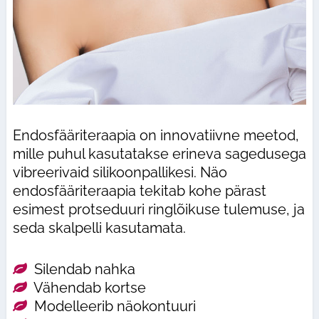
Endosfääriteraapia on innovatiivne meetod,
mille puhul kasutatakse erineva sagedusega
vibreerivaid silikoonpallikesi. Näo
endosfääriteraapia tekitab kohe pärast
esimest protseduuri ringlõikuse tulemuse, ja
seda skalpelli kasutamata.
Silendab nahka
Vähendab kortse
Modelleerib näokontuuri