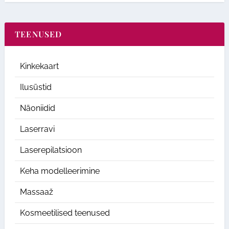
TEENUSED
Kinkekaart
Ilusüstid
Näoniidid
Laserravi
Laserepilatsioon
Keha modelleerimine
Massaaž
Kosmeetilised teenused