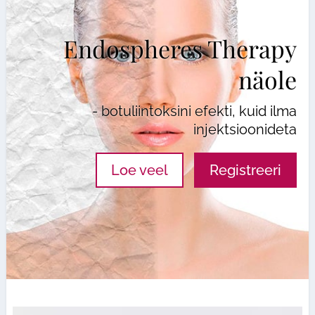
Endospheres Therapy
näole
- botuliintoksini efekti, kuid ilma
injektsioonideta
Loe veel
Registreeri