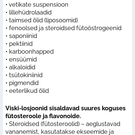
• vetikate suspensioon
• lillehüdrolaadid
• taimsed õlid (liposoomid)
• fenoolsed ja steroidsed fütoöstrogeenid
• saponiinid
• pektiinid
• karboonhapped
• ensüümid
• alkaloidid
• tsütokiniinid
• pigmendid
• eeterlikud õlid
Viski-losjoonid sisaldavad suures koguses
fütosteroole ja flavonoide.
• Steroidsed (fütosteroolid) – aeglustavad
vananemist, kasutatakse ekseemide ja