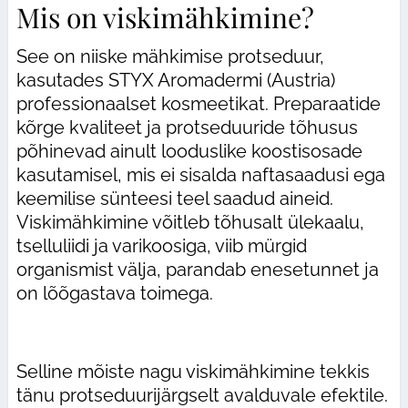
Mis on viskimähkimine?
See on niiske mähkimise protseduur,
kasutades STYX Aromadermi (Austria)
professionaalset kosmeetikat. Preparaatide
kõrge kvaliteet ja protseduuride tõhusus
põhinevad ainult looduslike koostisosade
kasutamisel, mis ei sisalda naftasaadusi ega
keemilise sünteesi teel saadud aineid.
Viskimähkimine võitleb tõhusalt ülekaalu,
tselluliidi ja varikoosiga, viib mürgid
organismist välja, parandab enesetunnet ja
on lõõgastava toimega.
Selline mõiste nagu viskimähkimine tekkis
tänu protseduurijärgselt avalduvale efektile.