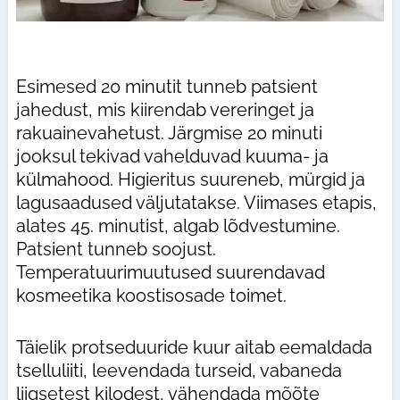
Esimesed 20 minutit tunneb patsient
jahedust, mis kiirendab vereringet ja
rakuainevahetust. Järgmise 20 minuti
jooksul tekivad vahelduvad kuuma- ja
külmahood. Higieritus suureneb, mürgid ja
lagusaadused väljutatakse. Viimases etapis,
alates 45. minutist, algab lõdvestumine.
Patsient tunneb soojust.
Temperatuurimuutused suurendavad
kosmeetika koostisosade toimet.
Täielik protseduuride kuur aitab eemaldada
tselluliiti, leevendada turseid, vabaneda
liigsetest kilodest, vähendada mõõte