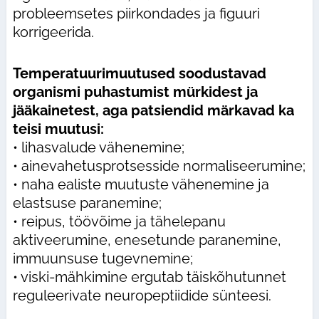
probleemsetes piirkondades ja figuuri
korrigeerida.
Temperatuurimuutused soodustavad
organismi puhastumist mürkidest ja
jääkainetest, aga patsiendid märkavad ka
teisi muutusi:
• lihasvalude vähenemine;
• ainevahetusprotsesside normaliseerumine;
• naha ealiste muutuste vähenemine ja
elastsuse paranemine;
• reipus, töövõime ja tähelepanu
aktiveerumine, enesetunde paranemine,
immuunsuse tugevnemine;
• viski-mähkimine ergutab täiskõhutunnet
reguleerivate neuropeptiidide sünteesi.