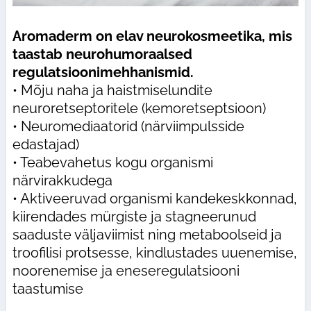
Aromaderm on elav neurokosmeetika, mis
taastab neurohumoraalsed
regulatsioonimehhanismid.
• Mõju naha ja haistmiselundite
neuroretseptoritele (kemoretseptsioon)
• Neuromediaatorid (närviimpulsside
edastajad)
• Teabevahetus kogu organismi
närvirakkudega
• Aktiveeruvad organismi kandekeskkonnad,
kiirendades mürgiste ja stagneerunud
saaduste väljaviimist ning metaboolseid ja
troofilisi protsesse, kindlustades uuenemise,
noorenemise ja eneseregulatsiooni
taastumise