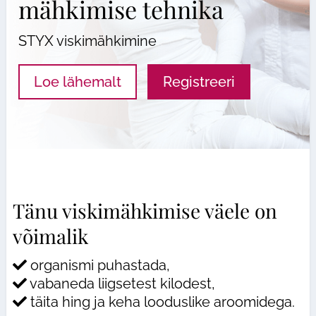
mähkimise tehnika
STYX viskimähkimine
Loe lähemalt
Registreeri
Tänu viskimähkimise väele on
võimalik
organismi puhastada,
vabaneda liigsetest kilodest,
täita hing ja keha looduslike aroomidega.