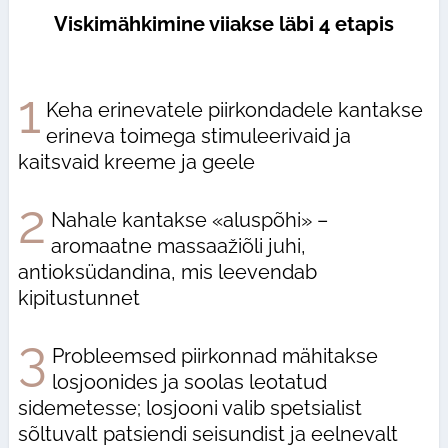
Viskimähkimine viiakse läbi 4 etapis
1
Keha erinevatele piirkondadele kantakse
erineva toimega stimuleerivaid ja
kaitsvaid kreeme ja geele
2
Nahale kantakse «aluspõhi» –
aromaatne massaažiõli juhi,
antioksüdandina, mis leevendab
kipitustunnet
3
Probleemsed piirkonnad mähitakse
losjoonides ja soolas leotatud
sidemetesse; losjooni valib spetsialist
sõltuvalt patsiendi seisundist ja eelnevalt