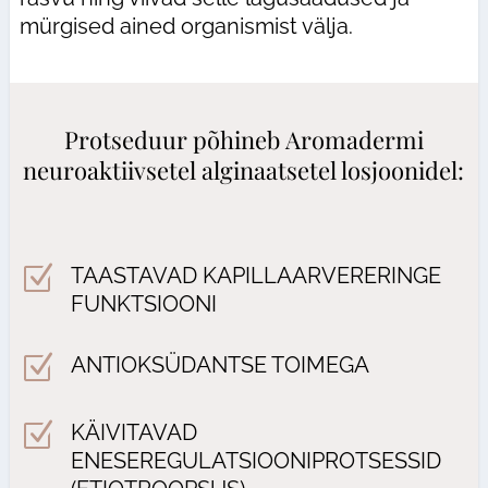
mürgised ained organismist välja.
Protseduur põhineb Аromadermi
neuroaktiivsetel alginaatsetel losjoonidel:
Z
TAASTAVAD KAPILLAARVERERINGE
FUNKTSIOONI
Z
ANTIOKSÜDANTSE TOIMEGA
Z
KÄIVITAVAD
ENESEREGULATSIOONIPROTSESSID