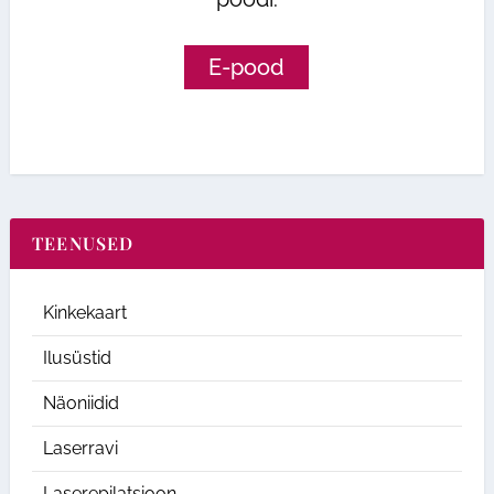
E-pood
TEENUSED
Kinkekaart
Ilusüstid
Näoniidid
Laserravi
Laserepilatsioon