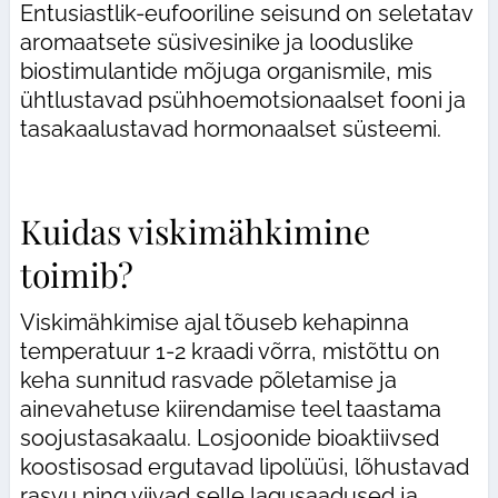
Entusiastlik-eufooriline seisund on seletatav
aromaatsete süsivesinike ja looduslike
biostimulantide mõjuga organismile, mis
ühtlustavad psühhoemotsionaalset fooni ja
tasakaalustavad hormonaalset süsteemi.
Kuidas viskimähkimine
toimib?
Viskimähkimise ajal tõuseb kehapinna
temperatuur 1-2 kraadi võrra, mistõttu on
keha sunnitud rasvade põletamise ja
ainevahetuse kiirendamise teel taastama
soojustasakaalu. Losjoonide bioaktiivsed
koostisosad ergutavad lipolüüsi, lõhustavad
rasvu ning viivad selle lagusaadused ja