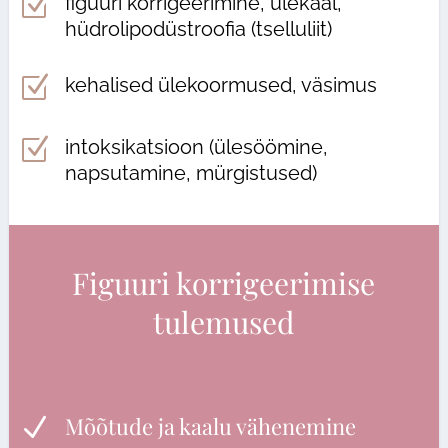
Z
figuuri korrigeerimine, ülekaal,
hüdrolipodüstroofia (tselluliit)
Z
kehalised ülekoormused, väsimus
Z
intoksikatsioon (ülesöömine,
napsutamine, mürgistused)
Figuuri korrigeerimise
tulemused
Mõõtude ja kaalu vähenemine
N