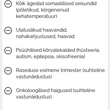
O
Kõik ägedad somaatilised seisundid
(põletikud, kõrgenenud
kehatemperatuur)
O
Ulatuslikud haavandid,
nahakahjustused, haavad
O
Psüühilised kõrvalekalded (hüsteeria,
autism, epilepsia, skisofreenia)
O
Raseduse esimene trimester (suhteline
vastunäidustus)
O
Onkoloogilised haigused (suhteline
vastunäidustus)