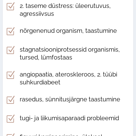
Z
2. taseme düstress: üleerutuvus,
agressiivsus
Z
nõrgenenud organism, taastumine
Z
stagnatsiooniprotsessid organismis,
tursed, lümfostaas
Z
angiopaatia, ateroskleroos, 2. tüübi
suhkurdiabeet
Z
rasedus, sünnitusjärgne taastumine
Z
tugi- ja liikumisaparaadi probleemid