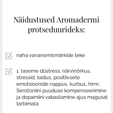
Näidustused Аromadermi
protseduurideks:
Z
naha vananemismärkide teke
Z
1. taseme düstress: närvinõrkus,
stressid, loidus, positiivsete
emotsioonide nappus, kurbus, hirm.
Serotoniini puuduse kompenseerimine
ja dopamiini vabastamine ajus magusat
tarbimata