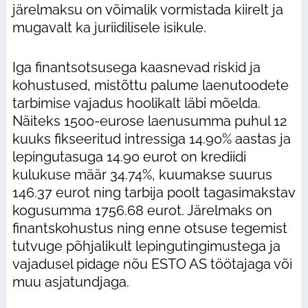
järelmaksu on võimalik vormistada kiirelt ja
mugavalt ka juriidilisele isikule.
Iga finantsotsusega kaasnevad riskid ja
kohustused, mistõttu palume laenutoodete
tarbimise vajadus hoolikalt läbi mõelda.
Näiteks 1500-eurose laenusumma puhul 12
kuuks fikseeritud intressiga 14.90% aastas ja
lepingutasuga 14.90 eurot on krediidi
kulukuse määr 34.74%, kuumakse suurus
146.37 eurot ning tarbija poolt tagasimakstav
kogusumma 1756.68 eurot. Järelmaks on
finantskohustus ning enne otsuse tegemist
tutvuge põhjalikult lepingutingimustega ja
vajadusel pidage nõu ESTO AS töötajaga või
muu asjatundjaga.