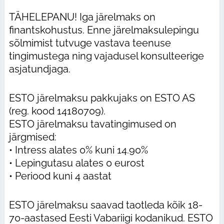
TÄHELEPANU! Iga järelmaks on
finantskohustus. Enne järelmaksulepingu
sõlmimist tutvuge vastava teenuse
tingimustega ning vajadusel konsulteerige
asjatundjaga.
ESTO järelmaksu pakkujaks on ESTO AS
(reg. kood 14180709).
ESTO järelmaksu tavatingimused on
järgmised:
• Intress alates 0% kuni 14.90%
• Lepingutasu alates 0 eurost
• Periood kuni 4 aastat
ESTO järelmaksu saavad taotleda kõik 18-
70-aastased Eesti Vabariigi kodanikud. ESTO