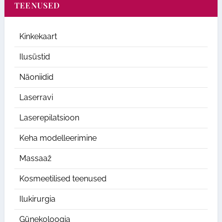
TEENUSED
Kinkekaart
Ilusüstid
Näoniidid
Laserravi
Laserepilatsioon
Keha modelleerimine
Massaaž
Kosmeetilised teenused
Ilukirurgia
Günekoloogia