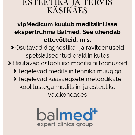
ESTEETIKA JA TERVIS
KÄSIKÄES
vipMedicum kuulub meditsiinilisse
ekspertrühma Balmed. See ühendab
ettevõtteid, mis:
Osutavad diagnostika- ja raviteenuseid
spetsialiseeritud erakliinikutes
Osutavad esteetilise meditsiini teenuseid
Tegelevad meditsiinitehnika müügiga
Tegelevad kaasaegsete metoodikate
koolitustega meditsiini ja esteetika
valdkondades