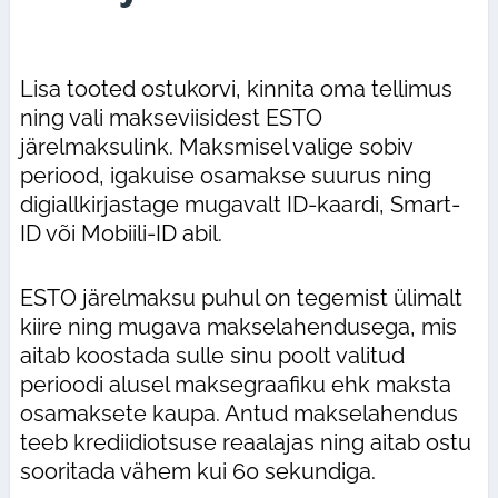
Lisa tooted ostukorvi, kinnita oma tellimus
ning vali makseviisidest ESTO
järelmaksulink. Maksmisel valige sobiv
periood, igakuise osamakse suurus ning
digiallkirjastage mugavalt ID-kaardi, Smart-
ID või Mobiili-ID abil.
ESTO järelmaksu puhul on tegemist ülimalt
kiire ning mugava makselahendusega, mis
aitab koostada sulle sinu poolt valitud
perioodi alusel maksegraafiku ehk maksta
osamaksete kaupa. Antud makselahendus
teeb krediidiotsuse reaalajas ning aitab ostu
sooritada vähem kui 60 sekundiga.