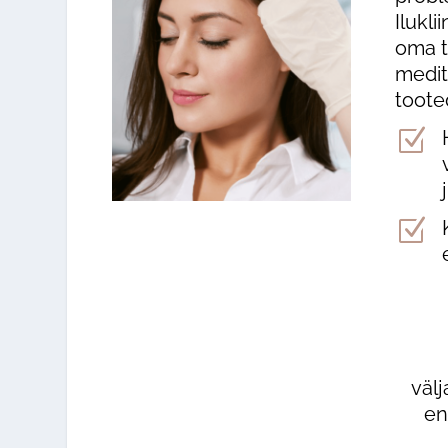
Ilukl
oma t
medit
toote
Z
Z
väl
en