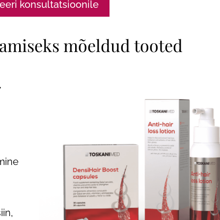
eeri konsultatsioonile
amiseks mõeldud tooted
.
mine
iin,