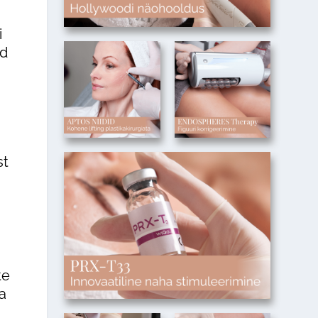
i
ud
st
te
a