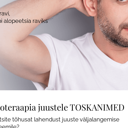
Günekoloogia
avi,
e
Triholoogia
i alopeetsia raviks
used
oteraapia juustele TOSKANIMED
tsite tõhusat lahendust juuste väljalangemise
eemile?