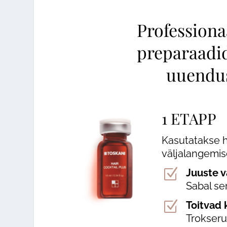
Professiona
preparaadi
uuendus
1
ETAPP
Kasutatakse h
väljalangemis
Z
Juuste 
Sabal se
Z
Toitvad 
Trokserut