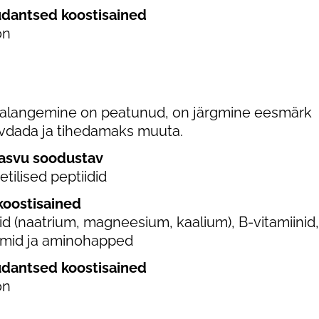
üdantsed koostisained
on
ljalangemine on peatunud, on järgmine eesmärk
evdada ja tihedamaks muuta.
asvu soodustav
tilised peptiidid
koostisained
id (naatrium, magneesium, kaalium), B-vitamiinid,
mid ja aminohapped
üdantsed koostisained
on