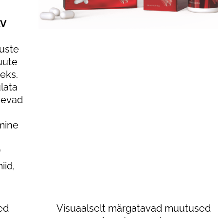
AV
uuste
uute
eks.
lata
anevad
mine
)
iid,
ed
Visuaalselt märgatavad muutused