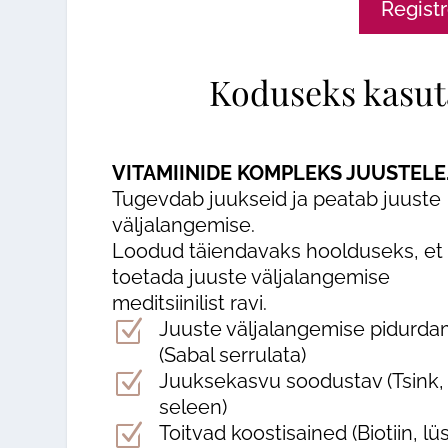
Registr
Koduseks kasut
VITAMIINIDE KOMPLEKS JUUSTELE
Tugevdab juukseid ja peatab juuste
väljalangemise.
Loodud täiendavaks hoolduseks, et
toetada juuste väljalangemise
meditsiinilist ravi.
Z
Juuste väljalangemise pidurda
(Sabal serrulata)
Z
Juuksekasvu soodustav (Tsink,
seleen)
Z
Toitvad koostisained (Biotiin, lüs