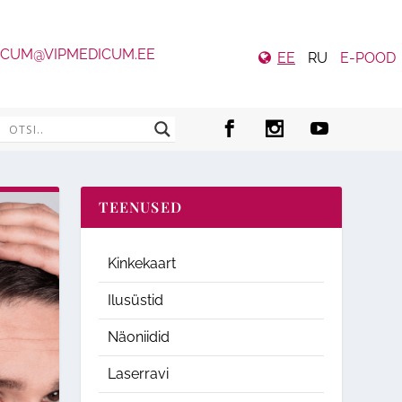
ICUM@VIPMEDICUM.EE
EE
RU
E-POOD
TEENUSED
Kinkekaart
Ilusüstid
Näoniidid
Laserravi