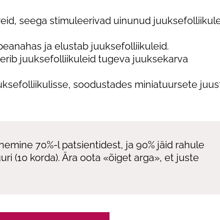
eid, seega stimuleerivad uinunud juuksefolliikul
anahas ja elustab juuksefolliikuleid.
eerib juuksefolliikuleid tugeva juuksekarva
uuksefolliikulisse, soodustades miniatuursete juus
mine 70%-l patsientidest, ja 90% jäid rahule
i (10 korda). Ära oota «õiget arga», et juste