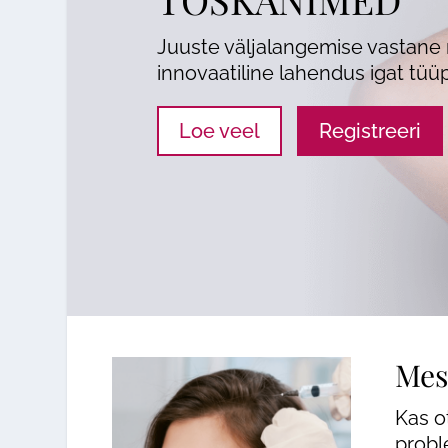
Massaaž
Laserepilatsioon
Juuste väljalangemise vastane r
Kosmeetilised teenused
Keha modelleerimin
innovaatiline lahendus igat tüüp
Ilukirurgia
Massaaž
Loe veel
Registreeri
Günekoloogia
Kosmeetilised teen
Triholoogia
Mes
Kas o
probl