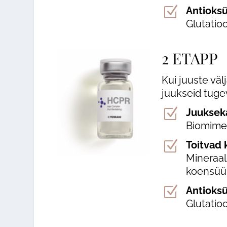
Z
Antioks
Glutatio
2
ETAPP
Kui juuste vä
juukseid tug
Z
Juuksek
Biomimee
Z
Toitvad 
Mineraal
koensüü
Z
Antioks
Glutatio