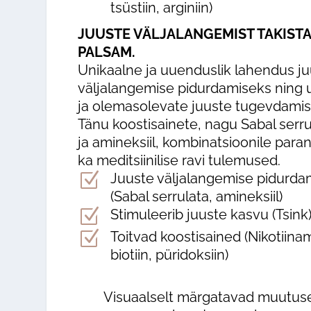
tsüstiin, arginiin)
JUUSTE VÄLJALANGEMIST TAKIST
PALSAM.
Unikaalne ja uuenduslik lahendus j
väljalangemise pidurdamiseks ning 
ja olemasolevate juuste tugevdamis
Tänu koostisainete, nagu Sabal serru
ja amineksiil, kombinatsioonile par
ka meditsiinilise ravi tulemused.
Z
Juuste väljalangemise pidurda
(Sabal serrulata, amineksiil)
Z
Stimuleerib juuste kasvu (Tsink
Z
Toitvad koostisained (Nikotiinam
biotiin, püridoksiin)
Visuaalselt märgatavad muutus