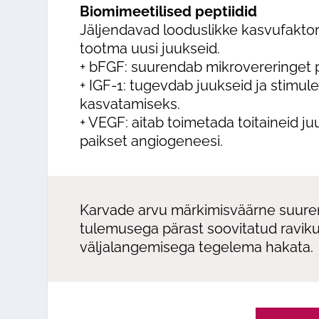
Biomimeetilised peptiidid
Jäljendavad looduslikke kasvufaktor
tootma uusi juukseid.
+ bFGF: suurendab mikrovereringet pe
+ IGF-1: tugevdab juukseid ja stimul
kasvatamiseks.
+ VEGF: aitab toimetada toitaineid j
paikset angiogeneesi.
Karvade arvu märkimisväärne suurene
tulemusega pärast soovitatud ravikuur
väljalangemisega tegelema hakata.