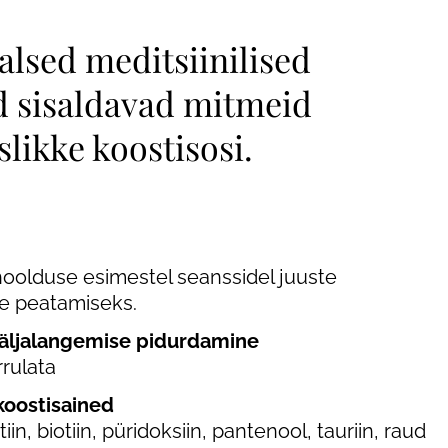
alsed meditsiinilised
d sisaldavad mitmeid
likke koostisosi.
oolduse esimestel seanssidel juuste
e peatamiseks.
väljalangemise pidurdamine
rrulata
koostisained
iin, biotiin, püridoksiin, pantenool, tauriin, raud