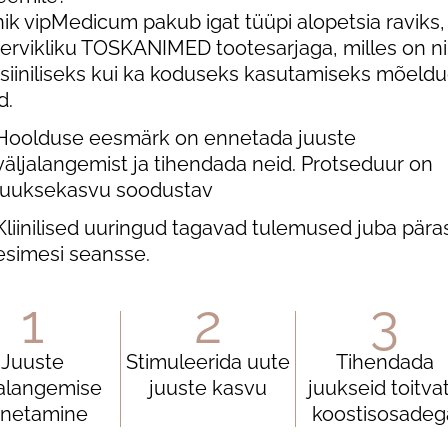
iinik vipMedicum pakub igat tüüpi alopetsia raviks,
ervikliku TOSKANIMED tootesarjaga, milles on ni
siiniliseks kui ka koduseks kasutamiseks mõeld
d.
Hoolduse eesmärk on ennetada juuste
väljalangemist ja tihendada neid. Protseduur on
juuksekasvu soodustav
Kliinilised uuringud tagavad tulemused juba pära
esimesi seansse.
1
2
3
Juuste
Stimuleerida uute
Tihendada
jalangemise
juuste kasvu
juukseid toitva
netamine
koostisosadeg