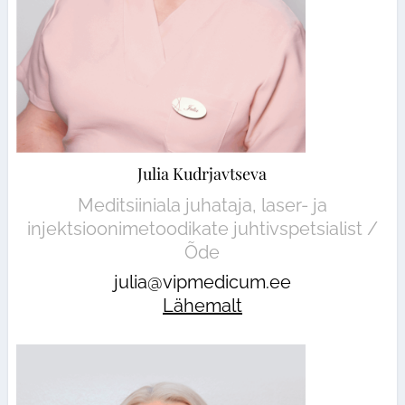
Julia Kudrjavtseva
Meditsiiniala juhataja, laser- ja
injektsioonimetoodikate juhtivspetsialist /
Õde
julia@vipmedicum.ee
Lähemalt