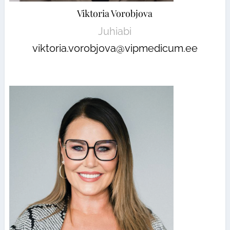
Viktoria Vorobjova
Juhiabi
viktoria.vorobjova@vipmedicum.ee