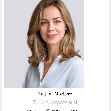
Tatjana Mozberg
Turundusspetsialist
turundus@vipmedicum.ee