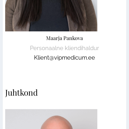
Maarja Pankova
Personaalne kliendihaldur
Klient@vipmedicum.ee
Juhtkond