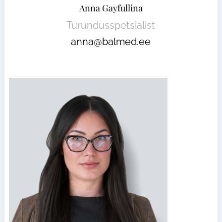
Anna Gayfullina
Turundusspetsialist
anna@balmed.ee