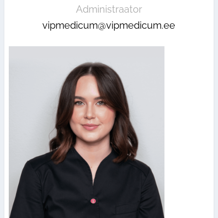
Administraator
vipmedicum@vipmedicum.ee