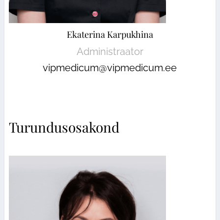
Ekaterina Karpukhina
Administraator
vipmedicum@vipmedicum.ee
Turundusosakond