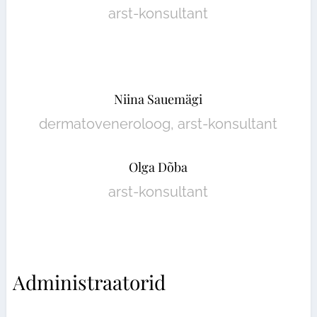
arst-konsultant
Niina Sauemägi
dermatoveneroloog, arst-konsultant
Olga Dõba
arst-konsultant
Administraatorid