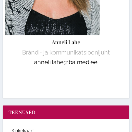
Anneli Lahe
Brändi- ja kommunikatsioonijuht
anneli.lahe@balmed.ee
TEENUSED
Kinkekaart