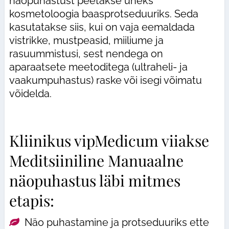
näopuhastust peetakse üheks
kosmetoloogia baasprotseduuriks. Seda
kasutatakse siis, kui on vaja eemaldada
vistrikke, mustpeasid, miiliume ja
rasuummistusi, sest nendega on
aparaatsete meetoditega (ultraheli- ja
vaakumpuhastus) raske või isegi võimatu
võidelda.
Kliinikus vipMedicum viiakse
Meditsiiniline Manuaalne
näopuhastus läbi mitmes
etapis:
Näo puhastamine ja protseduuriks ette