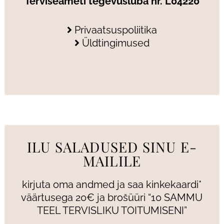
Terviseameti tegevusluba nr. L04220
Privaatsuspoliitika
Üldtingimused
ILU SALADUSED SINU E-
MAILILE
kirjuta oma andmed ja saa kinkekaardi*
väärtusega 20€ ja brošüüri “10 SAMMU
TEEL TERVISLIKU TOITUMISENI”