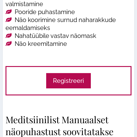
valmistamine
Pooride puhastamine
Näo koorimine surnud naharakkude
eemaldamiseks
Nahatüübile vastav näomask
Näo kreemitamine
Registreeri
Meditsiinilist Manuaalset
näopuhastust soovitatakse