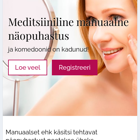
Meditsiiniline manuaalne
näopuhastus
ja komedoonid on kadunud!
Loe veel
Registreeri
Manuaalset ehk käsitsi tehtavat