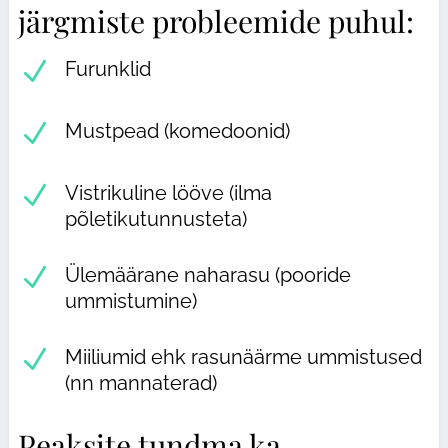
järgmiste probleemide puhul:
N
Furunklid
N
Mustpead (komedoonid)
N
Vistrikuline lööve (ilma
põletikutunnusteta)
N
Ülemäärane naharasu (pooride
ummistumine)
N
Miiliumid ehk rasunäärme ummistused
(nn mannaterad)
Peaksite tundma ka