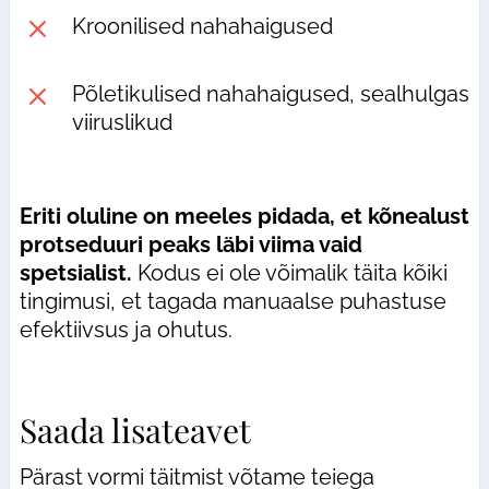
M
Kroonilised nahahaigused
M
Põletikulised nahahaigused, sealhulgas
viiruslikud
Eriti oluline on meeles pidada, et kõnealust
protseduuri peaks läbi viima vaid
spetsialist.
Kodus ei ole võimalik täita kõiki
tingimusi, et tagada manuaalse puhastuse
efektiivsus ja ohutus.
Saada lisateavet
Pärast vormi täitmist võtame teiega