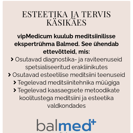
ESTEETIKA JA TERVIS
KÄSIKÄES
vipMedicum kuulub meditsiinilisse
ekspertrühma Balmed. See ühendab
ettevõtteid, mis:
Osutavad diagnostika- ja raviteenuseid
spetsialiseeritud erakliinikutes
Osutavad esteetilise meditsiini teenuseid
Tegelevad meditsiinitehnika müügiga
Tegelevad kaasaegsete metoodikate
koolitustega meditsiini ja esteetika
valdkondades