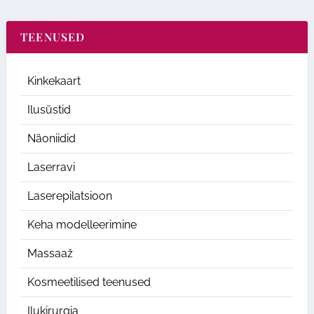
TEENUSED
Kinkekaart
Ilusüstid
Näoniidid
Laserravi
Laserepilatsioon
Keha modelleerimine
Massaaž
Kosmeetilised teenused
Ilukirurgia