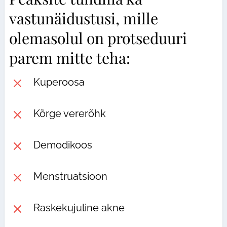
vastunäidustusi, mille
olemasolul on protseduuri
parem mitte teha:
M
Kuperoosa
M
Kõrge vererõhk
M
Demodikoos
M
Menstruatsioon
M
Raskekujuline akne