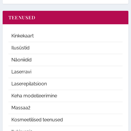
TEENUSED
Kinkekaart
Ilusüstid
Näoniidid
Laserravi
Laserepilatsioon
Keha modelleerimine
Massaaž
Kosmeetilised teenused