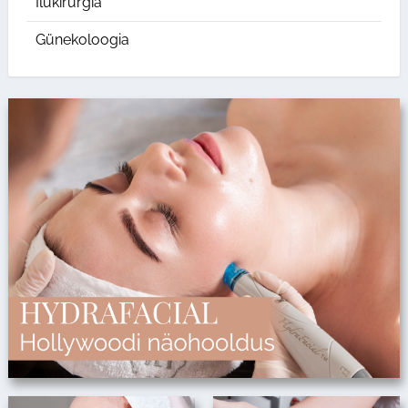
Ilukirurgia
Günekoloogia