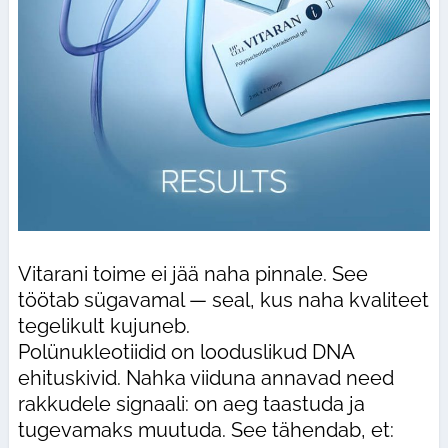
Vitarani toime ei jää naha pinnale. See
töötab sügavamal — seal, kus naha kvaliteet
tegelikult kujuneb.
Polünukleotiidid on looduslikud DNA
ehituskivid. Nahka viiduna annavad need
rakkudele signaali: on aeg taastuda ja
tugevamaks muutuda. See tähendab, et: