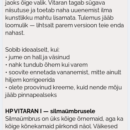
jaoks õige valik. Vitaran tagab sügava
niisutuse ja toetab naha uuenemist ilma
kunstlikku mahtu lisamata. Tulemus jääb
loomulik — lihtsalt parem versioon teie enda
nahast.
Sobib ideaalselt, kui:
• jume on hall ja väsinud
• nahk tundub õhem kui varem
• soovite ennetada vananemist, mitte ainult
hiljem korrigeerida
• olete proovinud kreeme, kuid nende mõju
jääb pinnapealseks
HP VITARAN I — silmaümbrusele
Silmaümbrus on üks kõige õrnemaid, aga ka
kõige kõnekamaid piirkondi näol. Väikesed