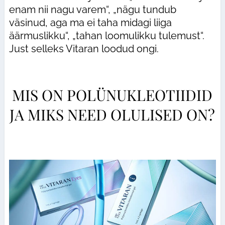
enam nii nagu varem“, „nägu tundub
väsinud, aga ma ei taha midagi liiga
äärmuslikku“, „tahan loomulikku tulemust“.
Just selleks Vitaran loodud ongi.
MIS ON POLÜNUKLEOTIIDID
JA MIKS NEED OLULISED ON?