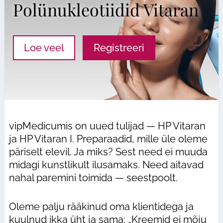
Polünukleotiidid Vitaran
Loe veel
Registreeri
vipMedicumis on uued tulijad — HP Vitaran
ja HP Vitaran I. Preparaadid, mille üle oleme
päriselt elevil. Ja miks? Sest need ei muuda
midagi kunstlikult ilusamaks. Need aitavad
nahal paremini toimida — seestpoolt.
Oleme palju rääkinud oma klientidega ja
kuulnud ikka üht ja sama: „Kreemid ei mõju