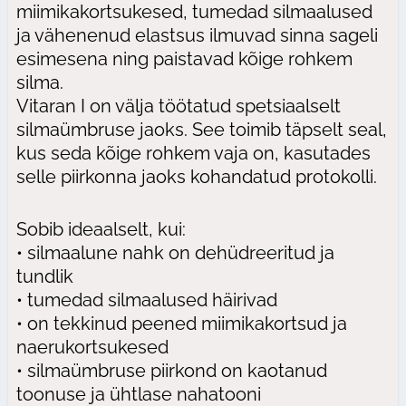
miimikakortsukesed, tumedad silmaalused
ja vähenenud elastsus ilmuvad sinna sageli
esimesena ning paistavad kõige rohkem
silma.
Vitaran I on välja töötatud spetsiaalselt
silmaümbruse jaoks. See toimib täpselt seal,
kus seda kõige rohkem vaja on, kasutades
selle piirkonna jaoks kohandatud protokolli.
Sobib ideaalselt, kui:
• silmaalune nahk on dehüdreeritud ja
tundlik
• tumedad silmaalused häirivad
• on tekkinud peened miimikakortsud ja
naerukortsukesed
• silmaümbruse piirkond on kaotanud
toonuse ja ühtlase nahatooni