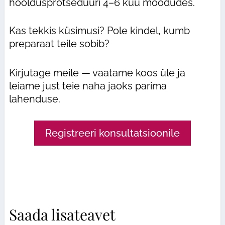
hooldusprotseduuri 4–6 kuu möödudes.
Kas tekkis küsimusi? Pole kindel, kumb
preparaat teile sobib?
Kirjutage meile — vaatame koos üle ja
leiame just teie naha jaoks parima
lahenduse.
Registreeri konsultatsioonile
Saada lisateavet