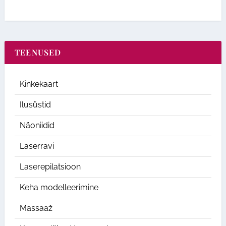
TEENUSED
Kinkekaart
Ilusüstid
Näoniidid
Laserravi
Laserepilatsioon
Keha modelleerimine
Massaaž