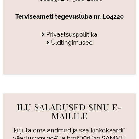
Terviseameti tegevusluba nr. L04220
Privaatsuspoliitika
Üldtingimused
ILU SALADUSED SINU E-
MAILILE
kirjuta oma andmed ja saa kinkekaardi*
väärtusega 20€ ja brošüüri “10 SAMMU