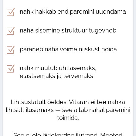
Z
nahk hakkab end paremini uuendama
Z
naha sisemine struktuur tugevneb
Z
paraneb naha võime niiskust hoida
Z
nahk muutub ühtlasemaks,
elastsemaks ja tervemaks
Lihtsustatult öeldes: Vitaran ei tee nahka
lihtsalt ilusamaks — see aitab nahal paremini
toimida.
See ei ole järjekordne ilutrend. Meetod