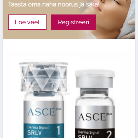
Taasta oma naha noorus ja sära!
Loe veel
Registreeri