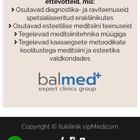
ettevõtteid, mis:
Osutavad diagnostika- ja raviteenuseid
spetsialiseeritud erakliinikutes
Osutavad esteetilise meditsiini teenuseid
Tegelevad meditsiinitehnika müügiga
Tegelevad kaasaegsete metoodikate
koolitustega meditsiini ja esteetika
valdkondades
Copyright © Ilukliinik vipMedicum