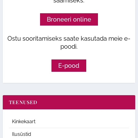
saamiseks.
Broneeri online
Ostu sooritamiseks saate kasutada meie e-
poodi.
E-pood
TEENUSED
Kinkekaart
Ilusüstid