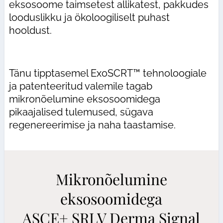
eksosoome taimsetest allikatest, pakkudes
looduslikku ja ökoloogiliselt puhast
hooldust.
Tänu tipptasemel ExoSCRT™ tehnoloogiale
ja patenteeritud valemile tagab
mikronõelumine eksosoomidega
pikaajalised tulemused, sügava
regenereerimise ja naha taastamise.
Mikronõelumine
eksosoomidega
ASCE+ SRLV Derma Signal