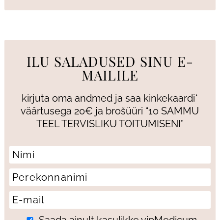
ILU SALADUSED SINU E-
MAILILE
kirjuta oma andmed ja saa kinkekaardi*
väärtusega 20€ ja brošüüri “10 SAMMU
TEEL TERVISLIKU TOITUMISENI”
Saada ainult kasulikke vipMedicum