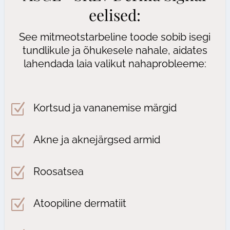
eelised:
See mitmeotstarbeline toode sobib isegi
tundlikule ja õhukesele nahale, aidates
lahendada laia valikut nahaprobleeme:
Z
Kortsud ja vananemise märgid
Z
Akne ja aknejärgsed armid
Z
Roosatsea
Z
Atoopiline dermatiit