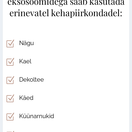
eksosoomidega saab kasutada
erinevatel kehapiirkondadel:
Z
Nägu
Z
Kael
Z
Dekoltee
Z
Käed
Z
Küünarnukid