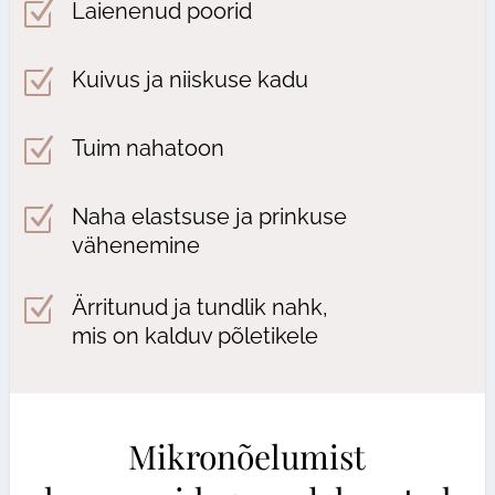
Z
Laienenud poorid
Z
Kuivus ja niiskuse kadu
Z
Tuim nahatoon
Z
Naha elastsuse ja prinkuse
vähenemine
Z
Ärritunud ja tundlik nahk,
mis on kalduv põletikele
Mikronõelumist