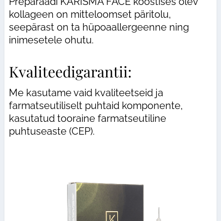
Preparaadi KARISMA FACE koostises olev
kollageen on mitteloomset päritolu,
seepärast on ta hüpoaallergeenne ning
inimesetele ohutu.
Kvaliteedigarantii:
Me kasutame vaid kvaliteetseid ja
farmatseutiliselt puhtaid komponente,
kasutatud tooraine farmatseutiline
puhtuseaste (CEP).