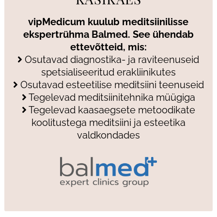
vipMedicum kuulub meditsiinilisse
ekspertrühma Balmed. See ühendab
ettevõtteid, mis:
Osutavad diagnostika- ja raviteenuseid
spetsialiseeritud erakliinikutes
Osutavad esteetilise meditsiini teenuseid
Tegelevad meditsiinitehnika müügiga
Tegelevad kaasaegsete metoodikate
koolitustega meditsiini ja esteetika
valdkondades