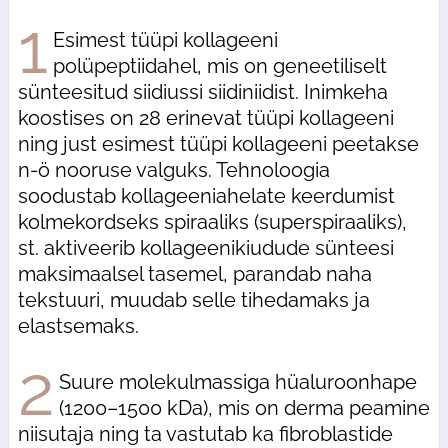
1
Esimest tüüpi kollageeni
polüpeptiidahel, mis on geneetiliselt
sünteesitud siidiussi siidiniidist. Inimkeha
koostises on 28 erinevat tüüpi kollageeni
ning just esimest tüüpi kollageeni peetakse
n-ö nooruse valguks. Tehnoloogia
soodustab kollageeniahelate keerdumist
kolmekordseks spiraaliks (superspiraaliks),
st. aktiveerib kollageenikiudude sünteesi
maksimaalsel tasemel, parandab naha
tekstuuri, muudab selle tihedamaks ja
elastsemaks.
2
Suure molekulmassiga hüaluroonhape
(1200–1500 kDa), mis on derma peamine
niisutaja ning ta vastutab ka fibroblastide