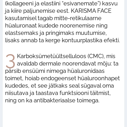
(kollageeni ja elastiini “esivanemate”) kasvu
ja kiire paljunemise eest. KARISMA FACE
kasutamisel tagab mitte-retikulaarne
hüaluronaat kudede noorenemise ning
elastsemaks ja pringimaks muutumise,
lisaks annab ta kerge kontuurplastika efekti.
3
Karboksümetüültselluloos (CMC), mis
avaldab dermale noorendavat mõju: ta
pärsib ensüümi nimega hüaluronidaas
toimet, hoiab endogeenset hüaluroonhapet
kudedes, et see jätkaks seal sügaval oma
niisutava ja taastava funktsiooni täitmist,
ning on ka antibakteriaalse toimega.