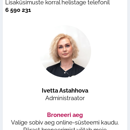
Lisaküsimuste korral helistage telefonil
6 590 231
Ivetta Astahhova
Administraator
Broneeri aeg
Valige sobiv aeg online-süsteemi kaudu.
Pärast broneerimist võtab meie