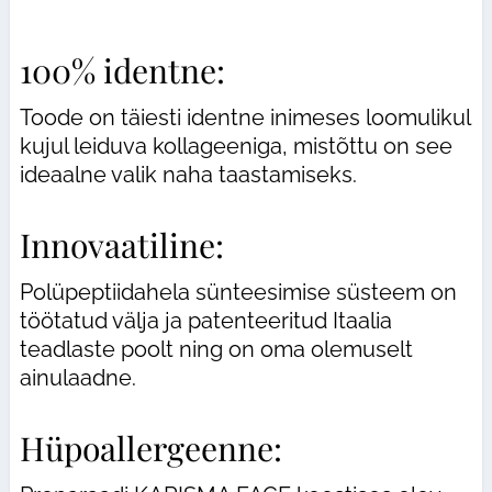
100% identne:
Toode on täiesti identne inimeses loomulikul
kujul leiduva kollageeniga, mistõttu on see
ideaalne valik naha taastamiseks.
Innovaatiline:
Polüpeptiidahela sünteesimise süsteem on
töötatud välja ja patenteeritud Itaalia
teadlaste poolt ning on oma olemuselt
ainulaadne.
Hüpoallergeenne: