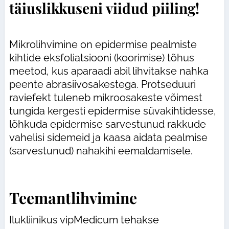
täiuslikkuseni viidud piiling!
Mikrolihvimine on epidermise pealmiste
kihtide eksfoliatsiooni (koorimise) tõhus
meetod, kus aparaadi abil lihvitakse nahka
peente abrasiivosakestega. Protseduuri
raviefekt tuleneb mikroosakeste võimest
tungida kergesti epidermise süvakihtidesse,
lõhkuda epidermise sarvestunud rakkude
vahelisi sidemeid ja kaasa aidata pealmise
(sarvestunud) nahakihi eemaldamisele.
Teemantlihvimine
Ilukliinikus vipMedicum tehakse