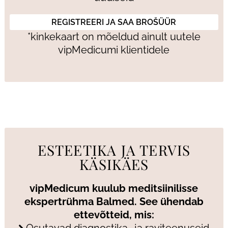
*kinkekaart on mõeldud ainult uutele
vipMedicumi klientidele
ESTEETIKA JA TERVIS
KÄSIKÄES
vipMedicum kuulub meditsiinilisse
ekspertrühma Balmed. See ühendab
ettevõtteid, mis: