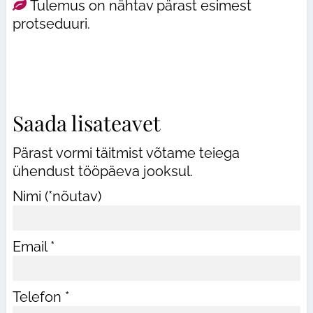
Tulemus on nähtav pärast esimest
protseduuri.
Saada lisateavet
Pärast vormi täitmist võtame teiega
ühendust tööpäeva jooksul.
Nimi (*nõutav)
Email *
Telefon *