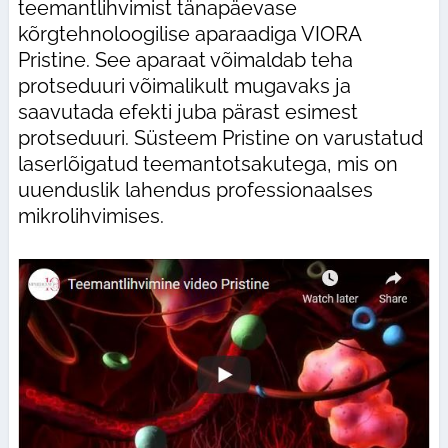
teemantlihvimist tänapäevase
kõrgtehnoloogilise aparaadiga VIORA
Pristine. See aparaat võimaldab teha
protseduuri võimalikult mugavaks ja
saavutada efekti juba pärast esimest
protseduuri. Süsteem Pristine on varustatud
laserlõigatud teemantotsakutega, mis on
uuenduslik lahendus professionaalses
mikrolihvimises.