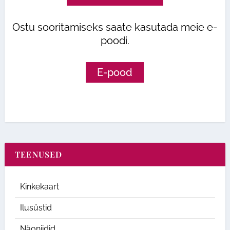
Ostu sooritamiseks saate kasutada meie e-
poodi.
E-pood
TEENUSED
Kinkekaart
Ilusüstid
Näoniidid