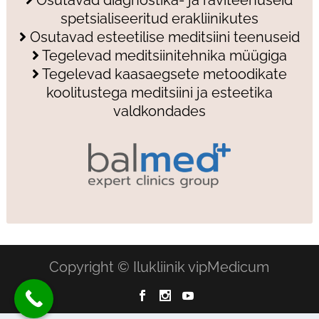
Osutavad diagnostika- ja raviteenuseid
spetsialiseeritud erakliinikutes
Osutavad esteetilise meditsiini teenuseid
Tegelevad meditsiinitehnika müügiga
Tegelevad kaasaegsete metoodikate
koolitustega meditsiini ja esteetika
valdkondades
Copyright © Ilukliinik vipMedicum