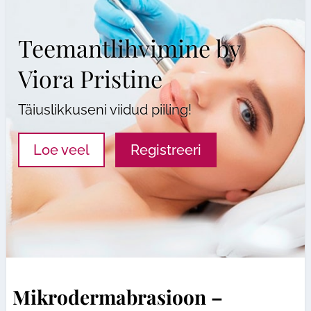
Teemantlihvimine by
Viora Pristine
Täiuslikkuseni viidud piiling!
Loe veel
Registreeri
Mikrodermabrasioon –