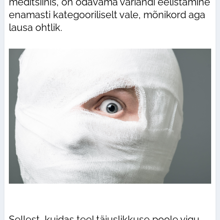
meditsiinis, on odavama variandi eelistamine
enamasti kategooriliselt vale, mõnikord aga
lausa ohtlik.
Sellest, kuidas teel täiuslikkuse poole vigu