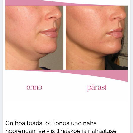
On hea teada, et kõnealune naha
noorendamise viis (lihaskoe ja nahaaluse