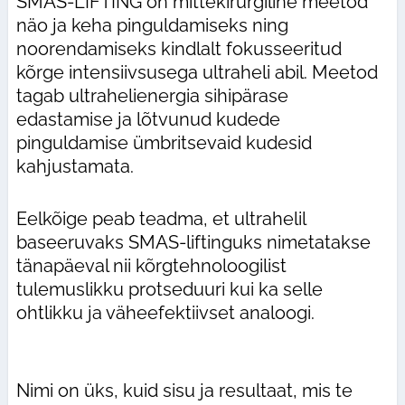
SMAS-LIFTING on mittekirurgiline meetod
näo ja keha pinguldamiseks ning
noorendamiseks kindlalt fokusseeritud
kõrge intensiivsusega ultraheli abil. Meetod
tagab ultrahelienergia sihipärase
edastamise ja lõtvunud kudede
pinguldamise ümbritsevaid kudesid
kahjustamata.
Eelkõige peab teadma, et ultrahelil
baseeruvaks SMAS-liftinguks nimetatakse
tänapäeval nii kõrgtehnoloogilist
tulemuslikku protseduuri kui ka selle
ohtlikku ja väheefektiivset analoogi.
Nimi on üks, kuid sisu ja resultaat, mis te