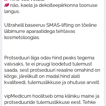
näo, kaela ja dekolteepiirkonna toonuse
langus.
Ultrahelil baseeruv SMAS-lifting on tõeline
läbimurre aparaatidega tehtavas
kosmetoloogias.
Protseduuri liiga odav hind peaks tegema
valvsaks, te ei pruugi loodetud tulemust
saada, sest protseduuri reaalne omahind on
kõrge, järelikult on madal hind alati
kvaliteedi, tulemuslikkuse ja ohutuse arvelt.
vipMedicum hoolitseb oma kliiniku maine ja
protseduuride tulemuslikkuse eest. Tehke