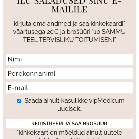
ILU SALADUSED SINU E-
MAILILE
kirjuta oma andmed ja saa kinkekaardi*
väärtusega 20€ ja brošüüri “10 SAMMU
TEEL TERVISLIKU TOITUMISENI”
Saada ainult kasulikke vipMedicum
uudiseid
*kinkekaart on mõeldud ainult uutele