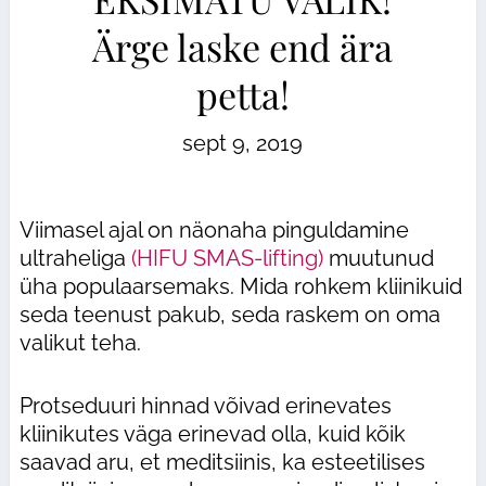
Ärge laske end ära
petta!
sept 9, 2019
Viimasel ajal on näonaha pinguldamine
ultraheliga
(HIFU SMAS-lifting)
muutunud
üha populaarsemaks. Mida rohkem kliinikuid
seda teenust pakub, seda raskem on oma
valikut teha.
Protseduuri hinnad võivad erinevates
kliinikutes väga erinevad olla, kuid kõik
saavad aru, et meditsiinis, ka esteetilises