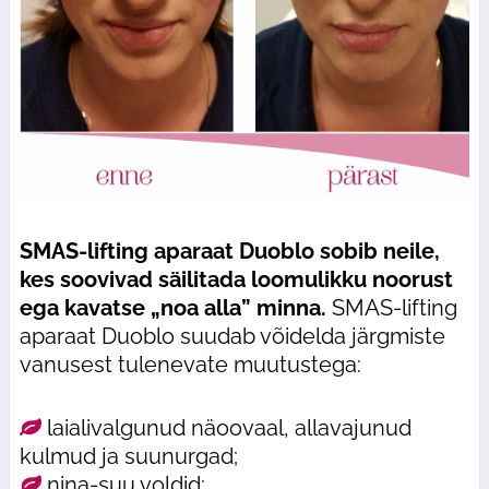
SMAS-lifting aparaat Duoblo sobib neile,
kes soovivad säilitada loomulikku noorust
ega kavatse „noa alla” minna.
SMAS-lifting
aparaat Duoblo suudab võidelda järgmiste
vanusest tulenevate muutustega:
laialivalgunud näoovaal, allavajunud
kulmud ja suunurgad;
nina-suu voldid;