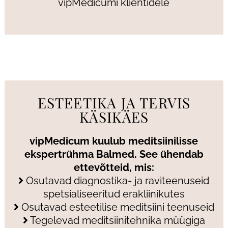
vipMedicumi klientidele
ESTEETIKA JA TERVIS
KÄSIKÄES
vipMedicum kuulub meditsiinilisse
ekspertrühma Balmed. See ühendab
ettevõtteid, mis:
Osutavad diagnostika- ja raviteenuseid
spetsialiseeritud erakliinikutes
Osutavad esteetilise meditsiini teenuseid
Tegelevad meditsiinitehnika müügiga