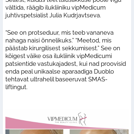
vältida, räägib ilukliiniku vipMedicum
juhtivspetsialist Julia Kudrjavtseva.
“See on protseduur, mis teeb vananeva
nahaga naisi õnnelikuks.” “Meetod, mis
päästab kirurgilisest sekkumisest.” See on
kõigest väike osa ilukliinik vipMedicumi
patsientide vastukajadest, kui nad proovisid
enda peal unikaalse aparaadiga Duoblo
tehtavat ultrahelil baseeruvat SMAS-
liftingut.