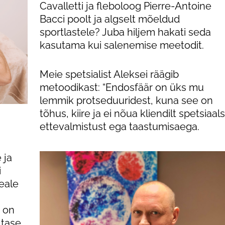
Cavalletti ja fleboloog Pierre-Antoine
Günekoloogia
Bacci poolt ja algselt mõeldud
sportlastele? Juba hiljem hakati seda
e
Triholoogia
kasutama kui salenemise meetodit.
Meie spetsialist Aleksei räägib
used
metoodikast: “Endosfäär on üks mu
lemmik protseduuridest, kuna see on
tõhus, kiire ja ei nõua kliendilt spetsiaal
ettevalmistust ega taastumisaega.
 ja
i
eale
r on
 tase