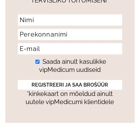
TERVISLIKU TOITUMISENI”
Saada ainult kasulikke
vipMedicum uudiseid
*kinkekaart on mõeldud ainult
uutele vipMedicumi klientidele