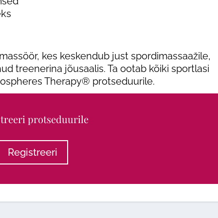
emsed
eks
assöör, kes keskendub just spordimassaažile,
ud treenerina jõusaalis. Ta ootab kõiki sportlasi
ndospheres Therapy® protseduurile.
treeri protseduurile
Registreeri