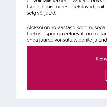
on võimalik ka eraldi valida proble
tsoonid, mis muresid tekitavad, näit
selg või jalad.
Aleksei on 10-aastase kogemusega m
teeb ise sporti ja eelnevalt on töötan
enda juurde konsultatsioonile ja E
Regis