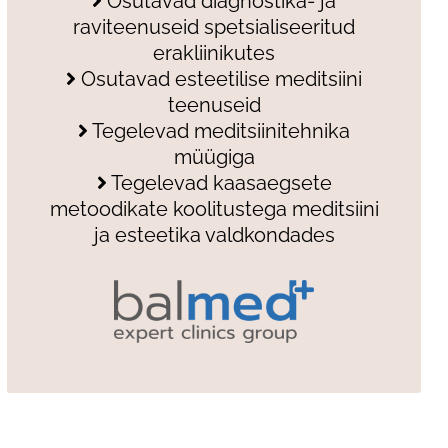
Osutavad diagnostika- ja
raviteenuseid spetsialiseeritud
erakliinikutes
Osutavad esteetilise meditsiini
teenuseid
Tegelevad meditsiinitehnika
müügiga
Tegelevad kaasaegsete
metoodikate koolitustega meditsiini
ja esteetika valdkondades