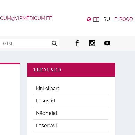
ICUM@VIPMEDICUM.EE
EE
RU
E-POOD
TEENUSED
Kinkekaart
Ilusüstid
Näoniidid
Laserravi