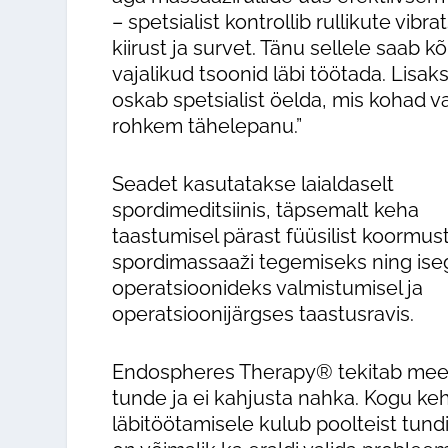
– spetsialist kontrollib rullikute vibra
kiirust ja survet. Tänu sellele saab kõ
vajalikud tsoonid läbi töötada. Lisak
oskab spetsialist öelda, mis kohad v
rohkem tähelepanu.”
Seadet kasutatakse laialdaselt
spordimeditsiinis, täpsemalt keha
taastumisel pärast füüsilist koormust
spordimassaaži tegemiseks ning ise
operatsioonideks valmistumisel ja
operatsioonijärgses taastusravis.
Endospheres Therapy® tekitab mee
tunde ja ei kahjusta nahka. Kogu ke
läbitöötamisele kulub poolteist tundi