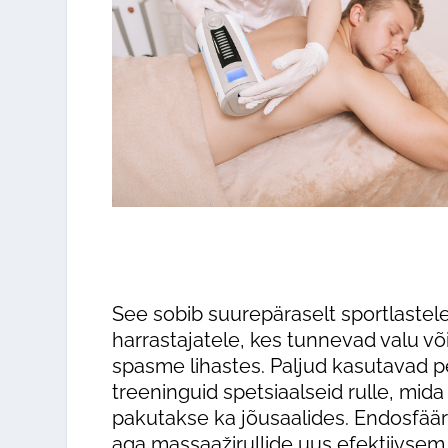
Massaaž
Laserepilatsioon
Kosmeetilised teenused
Keha modelleerimin
Ilukirurgia
Massaaž
Günekoloogia
Kosmeetilised teen
Triholoogia
See sobib suurepäraselt sportlastele
harrastajatele, kes tunnevad valu võ
spasme lihastes. Paljud kasutavad p
treeninguid spetsiaalseid rulle, mida
pakutakse ka jõusaalides. Endosfää
aga massaažirullide uus efektiivsem