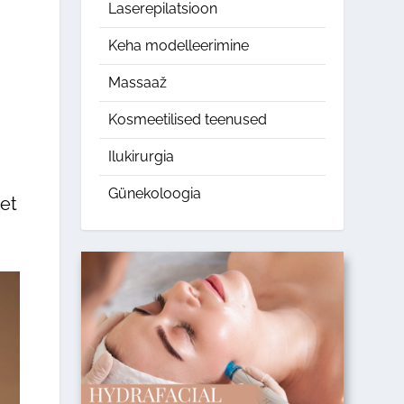
Laserepilatsioon
Keha modelleerimine
Massaaž
Kosmeetilised teenused
Ilukirurgia
Günekoloogia
set