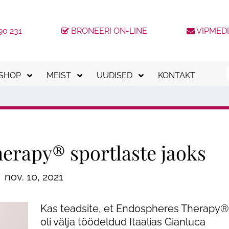
90 231
BRONEERI ON-LINE
VIPMED
-SHOP
MEIST
UUDISED
KONTAKT
kkumised
Meeskond
Kinkekaardid
Uudised
tvumishinnaga teenused
Meie kliinikud
Kliendilojaalsusprogramm
Blogi
Tööpakkumised
ESTO järelmaks
KKK
erapy® sportlaste jaoks
Tagasiside
MODENA järelmaks
nov. 10, 2021
MediCrediti järelmaks
loogia
Placet järelmaks
Kas teadsite, et Endospheres Therapy®
oli välja töödeldud Itaalias Gianluca
Ilukirurgia