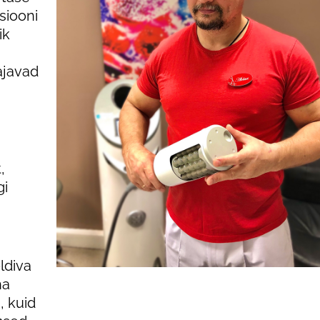
tsiooni
ik
s
ajavad
,
gi
ldiva
ha
, kuid