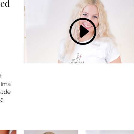
sed
t
ilma
made
ba