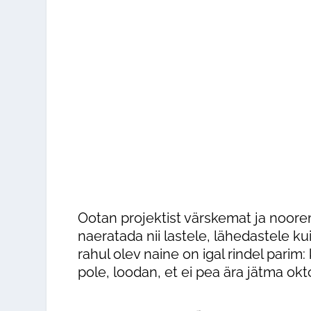
Massaaž
Laserepilatsioon
Kosmeetilised teenused
Keha modelleerimin
Ilukirurgia
Massaaž
Günekoloogia
Kosmeetilised teen
Triholoogia
Ootan projektist värskemat ja noorem
naeratada nii lastele, lähedastele k
rahul olev naine on igal rindel parim
pole, loodan, et ei pea ära jätma ok