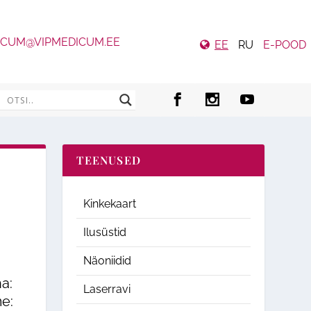
ICUM@VIPMEDICUM.EE
EE
RU
E-POOD
TEENUSED
Kinkekaart
Ilusüstid
Näoniidid
a:
Laserravi
e: