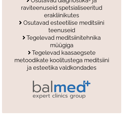
Osutavad diagnostika- ja
raviteenuseid spetsialiseeritud
erakliinikutes
Osutavad esteetilise meditsiini
teenuseid
Tegelevad meditsiinitehnika
müügiga
Tegelevad kaasaegsete
metoodikate koolitustega meditsiini
ja esteetika valdkondades