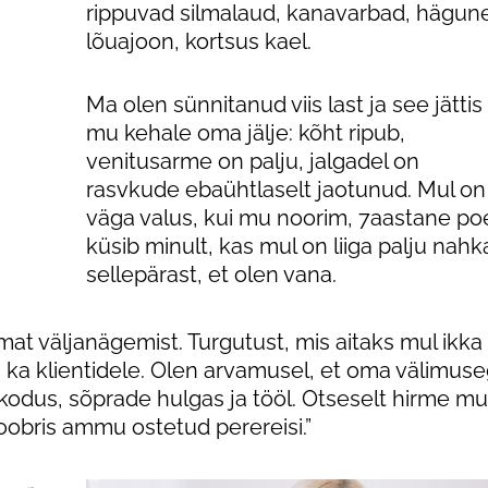
rippuvad silmalaud, kanavarbad, hägun
Günekoloogia
lõuajoon, kortsus kael.
e
Triholoogia
Ma olen sünnitanud viis last ja see jättis
mu kehale oma jälje: kõht ripub,
venitusarme on palju, jalgadel on
used
rasvkude ebaühtlaselt jaotunud. Mul on
väga valus, kui mu noorim, 7aastane po
küsib minult, kas mul on liiga palju nahk
sellepärast, et olen vana.
at väljanägemist. Turgutust, mis aitaks mul ikka
ui ka klientidele. Olen arvamusel, et oma välimus
: kodus, sõprade hulgas ja tööl. Otseselt hirme mu
toobris ammu ostetud perereisi.”