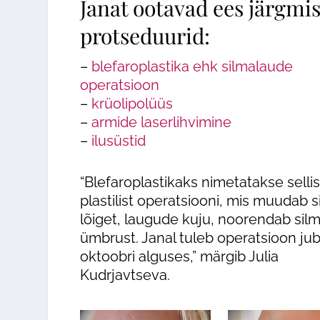
Janat ootavad ees järgmi
protseduurid:
–
blefaroplastika ehk silmalaude
operatsioon
–
krüolipolüüs
–
armide laserlihvimine
–
ilusüstid
“Blefaroplastikaks nimetatakse sellis
plastilist operatsiooni, mis muudab s
lõiget, laugude kuju, noorendab sil
ümbrust. Janal tuleb operatsioon ju
oktoobri alguses,” märgib Julia
Kudrjavtseva.