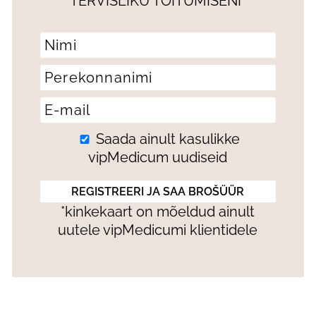
TERVISLIKU TOITUMISENI”
Saada ainult kasulikke
vipMedicum uudiseid
*kinkekaart on mõeldud ainult
uutele vipMedicumi klientidele