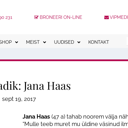
90 231
BRONEERI ON-LINE
VIPMED
-SHOP
MEIST
UUDISED
KONTAKT
kkumised
Meeskond
Kinkekaardid
Uudised
tvumishinnaga teenused
Meie kliinikud
Kliendilojaalsusprogramm
Blogi
Tööpakkumised
ESTO järelmaks
KKK
adik: Jana Haas
Tagasiside
MODENA järelmaks
sept 19, 2017
MediCrediti järelmaks
loogia
Placet järelmaks
Jana Haas
(47 a) tahab noorem välja näh
“Mulle teeb muret mu üldine väsinud ilm
Ilukirurgia