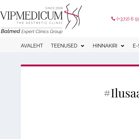
(+372) 6 5
AVALEHT
TEENUSED
HINNAKIRI
E
Kinkekaart
Konsultatsioonid
Pa
Ilusüstid
Esmane protseduur
Tu
Näoniidid
Suvised paketid
#Ilusa
Aparaatne kosmetoloogia
Ilusüstid
Laserravi
Näoniidid
Laserepilatsioon
Aparaatne kosmeto
Keha modelleerimine
Laserravi