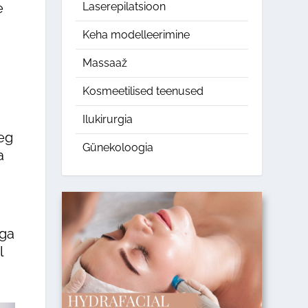
e
Laserepilatsioon
Keha modelleerimine
Massaaž
Kosmeetilised teenused
Ilukirurgia
eg
Günekoloogia
a
ega
l