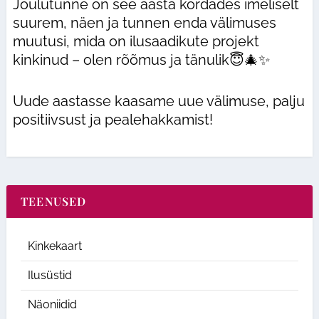
Jõulutunne on see aasta kordades imeliselt
suurem, näen ja tunnen enda välimuses
muutusi, mida on ilusaadikute projekt
kinkinud – olen rõõmus ja tänulik😇🎄✨
Uude aastasse kaasame uue välimuse, palju
positiivsust ja pealehakkamist!
TEENUSED
Kinkekaart
Ilusüstid
Näoniidid