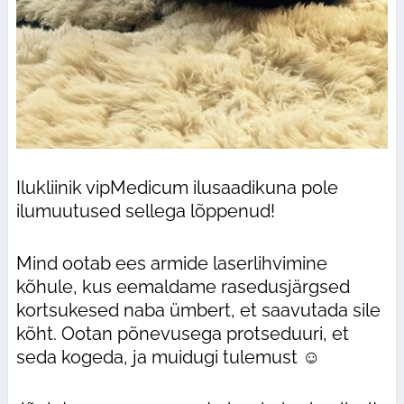
Ilukliinik vipMedicum ilusaadikuna pole
ilumuutused sellega lõppenud!
Mind ootab ees armide laserlihvimine
kõhule, kus eemaldame rasedusjärgsed
kortsukesed naba ümbert, et saavutada sile
kõht. Ootan põnevusega protseduuri, et
seda kogeda, ja muidugi tulemust ☺️