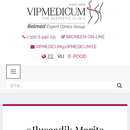
(+372) 6 590 231
BRONEERI ON-LINE
VIPMEDICUM@VIPMEDICUM.EE
EE
RU
E-POOD
#Ilusaadik Marita