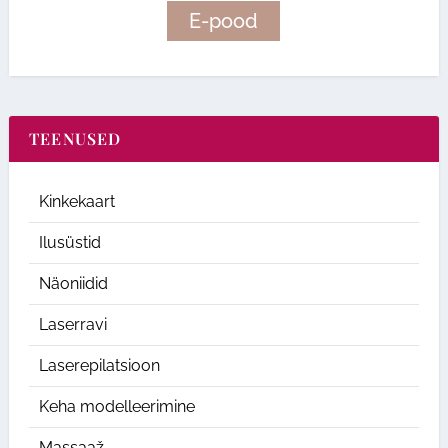
E-pood
TEENUSED
Kinkekaart
Ilusüstid
Näoniidid
Laserravi
Laserepilatsioon
Keha modelleerimine
Massaaž