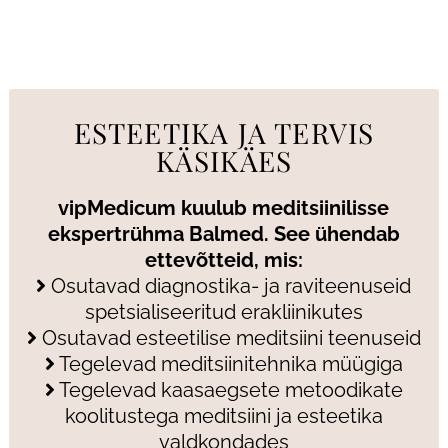
ESTEETIKA JA TERVIS
KÄSIKÄES
vipMedicum kuulub meditsiinilisse
ekspertrühma Balmed. See ühendab
ettevõtteid, mis:
Osutavad diagnostika- ja raviteenuseid
spetsialiseeritud erakliinikutes
Osutavad esteetilise meditsiini teenuseid
Tegelevad meditsiinitehnika müügiga
Tegelevad kaasaegsete metoodikate
koolitustega meditsiini ja esteetika
valdkondades