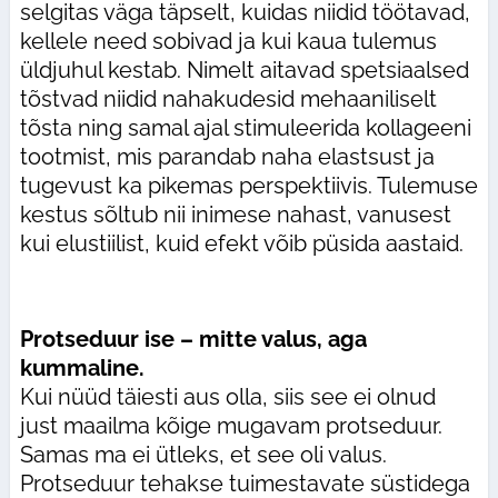
selgitas väga täpselt, kuidas niidid töötavad,
kellele need sobivad ja kui kaua tulemus
üldjuhul kestab. Nimelt aitavad spetsiaalsed
tõstvad niidid nahakudesid mehaaniliselt
tõsta ning samal ajal stimuleerida kollageeni
tootmist, mis parandab naha elastsust ja
tugevust ka pikemas perspektiivis. Tulemuse
kestus sõltub nii inimese nahast, vanusest
kui elustiilist, kuid efekt võib püsida aastaid.
Protseduur ise – mitte valus, aga
kummaline.
Kui nüüd täiesti aus olla, siis see ei olnud
just maailma kõige mugavam protseduur.
Samas ma ei ütleks, et see oli valus.
Protseduur tehakse tuimestavate süstidega