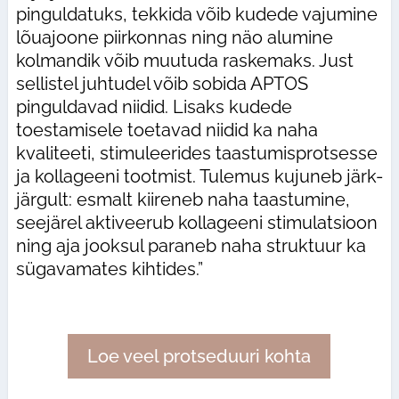
pinguldatuks, tekkida võib kudede vajumine
lõuajoone piirkonnas ning näo alumine
kolmandik võib muutuda raskemaks. Just
sellistel juhtudel võib sobida APTOS
pinguldavad niidid. Lisaks kudede
toestamisele toetavad niidid ka naha
kvaliteeti, stimuleerides taastumisprotsesse
ja kollageeni tootmist. Tulemus kujuneb järk-
järgult: esmalt kiireneb naha taastumine,
seejärel aktiveerub kollageeni stimulatsioon
ning aja jooksul paraneb naha struktuur ka
sügavamates kihtides.”
Loe veel protseduuri kohta