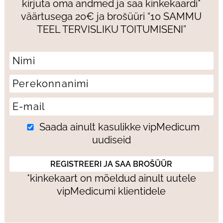
kirjuta oma andmed ja saa kinkekaardi*
väärtusega 20€ ja brošüüri “10 SAMMU
TEEL TERVISLIKU TOITUMISENI”
Saada ainult kasulikke vipMedicum
uudiseid
*kinkekaart on mõeldud ainult uutele
vipMedicumi klientidele