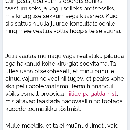
Olin peas juba valmis operatsiooniks,
taastumiseks ja kogu selleks protsessiks,
mis kirurgilise sekkumisega kaasneb. Kuid
siis sattusin Julia juurde konsultatsioonile
ning meie vestlus võttis hoopis teise suuna.
Julia vaatas mu nägu väga realistliku pilguga
ega hakanud kohe kirurgiat soovitama. Ta
ütles üsna otsekoheselt, et minu puhul ei
olnud vajumine veel nii tugev, et peaks kohe
skalpelli poole vaatama. Tema hinnangul
võiks esmalt proovida
niitide paigaldamist
,
mis aitavad taastada näoovaali ning toetada
kudede loomulikku tõstmist.
Mulle meeldis, et ta ei müünud „imet“, vaid