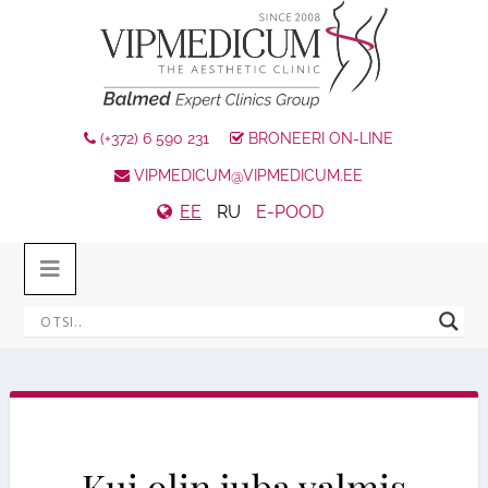
(+372) 6 590 231
BRONEERI ON-LINE
VIPMEDICUM@VIPMEDICUM.EE
EE
RU
E-POOD
Kui olin juba valmis