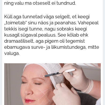
ning valu ma otseselt ei tundnud.
Küll aga tunnetad väga selgelt, et keegi
„toimetab“ sinu näos ja peanahas. Vahepeal
tekkis isegi tunne, nagu sobraks keegi
kusagil sügaval pealuus. See kõlab ehk
dramaatiliselt, aga pigem oli tegemist
ebamugava surve- ja liikumistundega, mitte
valuga.