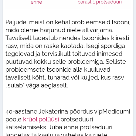
Paljudel meist on kehal probleemseid tsooni,
mida oleme harjunud riiete all varjama.
Tavaliselt ladestub nendes tsoonides kiiresti
rasv, mida on raske kaotada. Isegi spordiga
tegelevad ja tervislikult toituvad inimesed
puutuvad kokku selle probleemiga. Selliste
probleemsete tsoonide alla kuuluvad
tavaliselt kõht, tuharad või küljed, kus rasv
„sulab“ väga aeglaselt.
40-aastane Jekaterina pöördus vipMedicumi
poole
krüolipolüüsi
protseduuri
katsetamiseks. Juba enne protseduuri
langetas ta kaalu ja vahetas ka riiete