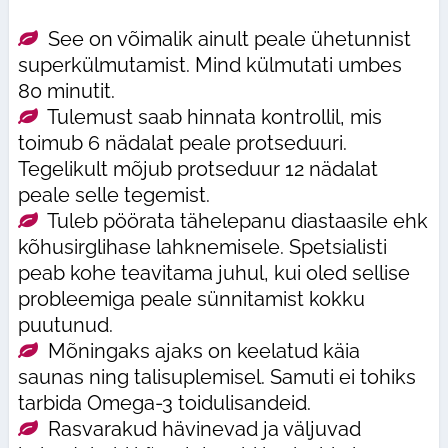
See on võimalik ainult peale ühetunnist
superkülmutamist. Mind külmutati umbes
80 minutit.
Tulemust saab hinnata kontrollil, mis
toimub 6 nädalat peale protseduuri.
Tegelikult mõjub protseduur 12 nädalat
peale selle tegemist.
Tuleb pöörata tähelepanu diastaasile ehk
kõhusirglihase lahknemisele. Spetsialisti
peab kohe teavitama juhul, kui oled sellise
probleemiga peale sünnitamist kokku
puutunud.
Mõningaks ajaks on keelatud käia
saunas ning talisuplemisel. Samuti ei tohiks
tarbida Omega-3 toidulisandeid.
Rasvarakud hävinevad ja väljuvad