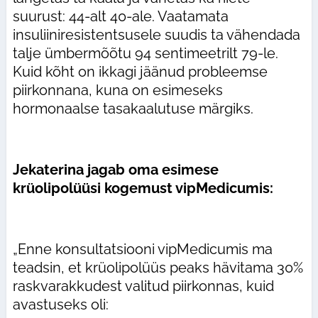
suurust: 44-alt 40-ale. Vaatamata
insuliiniresistentsusele suudis ta vähendada
talje ümbermõõtu 94 sentimeetrilt 79-le.
Kuid kõht on ikkagi jäänud probleemse
piirkonnana, kuna on esimeseks
hormonaalse tasakaalutuse märgiks.
Jekaterina jagab oma esimese
krüolipolüüsi kogemust vipMedicumis:
„Enne konsultatsiooni vipMedicumis ma
teadsin, et krüolipolüüs peaks hävitama 30%
raskvarakkudest valitud piirkonnas, kuid
avastuseks oli: