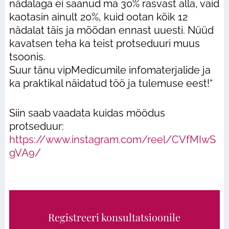
nädalaga ei saanud ma 30% rasvast alla, vaid
kaotasin ainult 20%, kuid ootan kõik 12
nädalat täis ja mõõdan ennast uuesti. Nüüd
kavatsen teha ka teist protseduuri muus
tsoonis.
Suur tänu vipMedicumile infomaterjalide ja
ka praktikal näidatud töö ja tulemuse eest!“
Siin saab vaadata kuidas möödus
protseduur:
https://www.instagram.com/reel/CVfMIwS
gVA9/
Registreeri konsultatsioonile