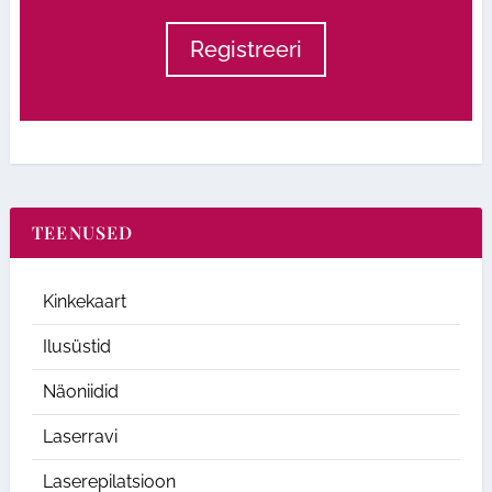
Registreeri
TEENUSED
Kinkekaart
Ilusüstid
Näoniidid
Laserravi
Laserepilatsioon