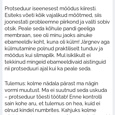
Protseduur iseenesest möödus kiiresti.
Esiteks võeti kõik vajalikud mõõtmed, siis
joonestati probleemne piirkond ja valiti sobiv
otsik. Peale seda kõhule pandi geeliga
membraan, see oli minu jaoks ainuke
ebameeldiv koht, kuna oli külm! Järgnev aga
külmutamine polnud praktiliselt tunduv ja
möödus kui silmapilk. Mul isiklikult ei
tekkinud mingeid ebameeldivaid aistinguid
nii protseduuri ajal kui ka peale seda.
Tulemus: kolme nädala pärast ma nägin
vormi muutust. Ma ei suutnud seda uskuda
– protseduur tõesti töötab! Enne kontrolli
sain kohe aru, et tulemus on hea, kuid ei
olnud kindel numbrites. Kahjuks kolme