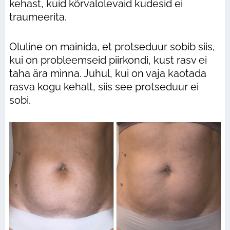
kehast, kuid kõrvalolevaid kudesid ei
traumeerita.
Oluline on mainida, et protseduur sobib siis,
kui on probleemseid piirkondi, kust rasv ei
taha ära minna. Juhul, kui on vaja kaotada
rasva kogu kehalt, siis see protseduur ei
sobi.