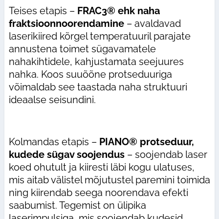
Teises etapis –
FRAC3® ehk naha
fraktsioonnoorendamine
– avaldavad
laserikiired kõrgel temperatuuril parajate
annustena toimet sügavamatele
nahakihtidele, kahjustamata seejuures
nahka. Koos suuõõne protseduuriga
võimaldab see taastada naha struktuuri
ideaalse seisundini.
Kolmandas etapis –
PIANO® protseduur,
kudede sügav soojendus
– soojendab laser
koed ohutult ja kiiresti läbi kogu ulatuses,
mis aitab välistel mõjutustel paremini toimida
ning kiirendab seega noorendava efekti
saabumist. Tegemist on ülipika
laserimpulsiga, mis soojendab kudesid