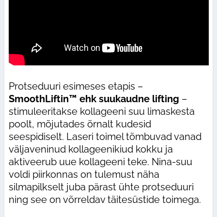
Protseduuri esimeses etapis –
SmoothLiftin™ ehk suukaudne lifting
–
stimuleeritakse kollageeni suu limaskesta
poolt, mõjutades õrnalt kudesid
seespidiselt. Laseri toimel tõmbuvad vanad
väljaveninud kollageenikiud kokku ja
aktiveerub uue kollageeni teke. Nina-suu
voldi piirkonnas on tulemust näha
silmapilkselt juba pärast ühte protseduuri
ning see on võrreldav täitesüstide toimega.