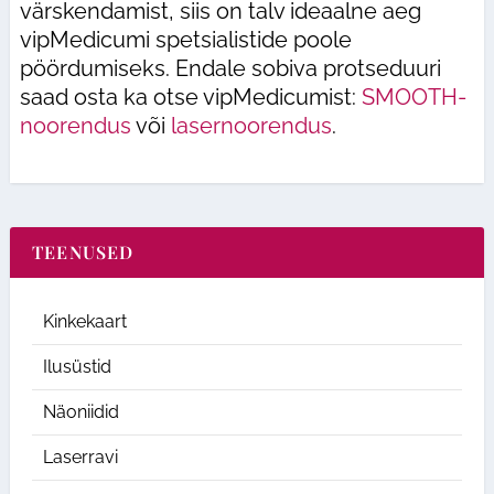
värskendamist, siis on talv ideaalne aeg
vipMedicumi spetsialistide poole
pöördumiseks. Endale sobiva protseduuri
saad osta ka otse vipMedicumist:
SMOOTH-
noorendus
või
lasernoorendus
.
TEENUSED
Kinkekaart
Ilusüstid
Näoniidid
Laserravi