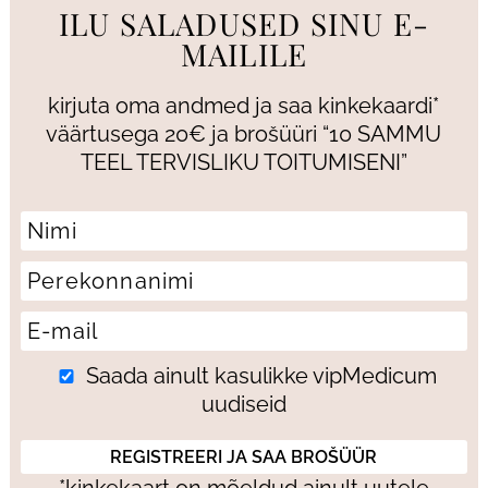
ILU SALADUSED SINU E-
MAILILE
kirjuta oma andmed ja saa kinkekaardi*
väärtusega 20€ ja brošüüri “10 SAMMU
TEEL TERVISLIKU TOITUMISENI”
Saada ainult kasulikke vipMedicum
uudiseid
*kinkekaart on mõeldud ainult uutele