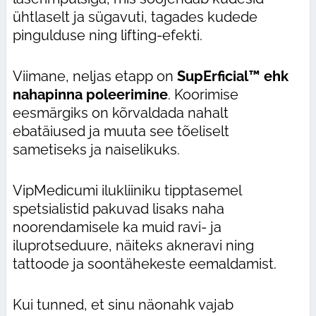
ühtlaselt ja sügavuti, tagades kudede
pingulduse ning lifting-efekti.
Viimane, neljas etapp on
SupErficial™ ehk
nahapinna poleerimine
. Koorimise
eesmärgiks on kõrvaldada nahalt
ebatäiused ja muuta see tõeliselt
sametiseks ja naiselikuks.
VipMedicumi ilukliiniku tipptasemel
spetsialistid pakuvad lisaks naha
noorendamisele ka muid ravi- ja
iluprotseduure, näiteks akneravi ning
tattoode ja soontähekeste eemaldamist.
Kui tunned, et sinu näonahk vajab