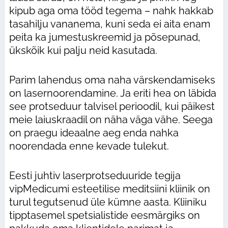
kipub aga oma tööd tegema – nahk hakkab
tasahilju vananema, kuni seda ei aita enam
peita ka jumestuskreemid ja põsepunad,
ükskõik kui palju neid kasutada.
Parim lahendus oma naha värskendamiseks
on lasernoorendamine. Ja eriti hea on läbida
see protseduur talvisel perioodil, kui päikest
meie laiuskraadil on näha väga vähe. Seega
on praegu ideaalne aeg enda nahka
noorendada enne kevade tulekut.
Eesti juhtiv laserprotseduuride tegija
vipMedicumi esteetilise meditsiini kliinik on
turul tegutsenud üle kümne aasta. Kliiniku
tipptasemel spetsialistide eesmärgiks on