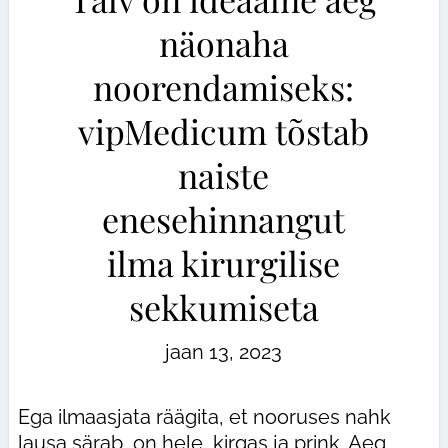
näonaha
noorendamiseks:
vipMedicum tõstab
naiste
enesehinnangut
ilma kirurgilise
sekkumiseta
jaan 13, 2023
Ega ilmaasjata räägita, et nooruses nahk
lausa särab, on hele, kirgas ja prink. Aeg