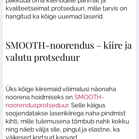
pakkuda oma klientidele parimat ja
kvaliteetseimat protseduuri, mille tarvis on
hangitud ka kõige uuemad laserid.
SMOOTH-noorendus – kiire ja
valutu protseduur
Üks kõige kiiremaid võimalusi näonaha
noorena hoidmiseks on
SMOOTH-
noorendusprotseduur
. Selle käigus
soojendatakse laserikiirega naha pindmist
kihti, mille tulemusena tõmbub nahk kokku
ning näeb välja sile, pingul ja elastne, ka
väikesed kortsud kaovad.