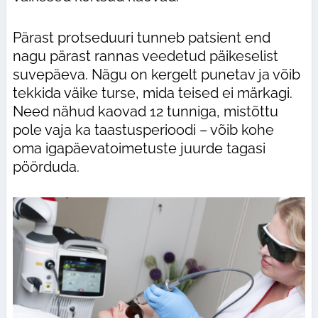
Pärast protseduuri tunneb patsient end
nagu pärast rannas veedetud päikeselist
suvepäeva. Nägu on kergelt punetav ja võib
tekkida väike turse, mida teised ei märkagi.
Need nähud kaovad 12 tunniga, mistõttu
pole vaja ka taastusperioodi – võib kohe
oma igapäevatoimetuste juurde tagasi
pöörduda.