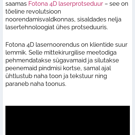
saamas
Fotona 4D laserprotseduur
– see on
tõeline revolutsioon
noorendamisvaldkonnas, sisaldades nelja
lasertehnoloogiat ühes protseduuris.
Fotona 4D lasernoorendus on klientide suur
lemmik. Selle mittekirurgilise meetodiga
pehmendatakse sügavamaid ja silutakse
peenemaid pindmisi kortse, samal ajal
ühtlustub naha toon ja tekstuur ning
paraneb naha toonus.