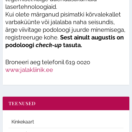
lasertehnoloogiaid.
Kui olete märganud pisimatki kõrvalekallet
varbaküünte või jalalaba naha seisundis,
ärge viivitage podoloogi juurde minemisega,
registreeruge kohe.
Sest ainult augustis on
podoloogi
check-up
tasuta.
Broneeri aeg telefonil 619 0020
www.jalakliinik.ee
TEENUSED
Kinkekaart