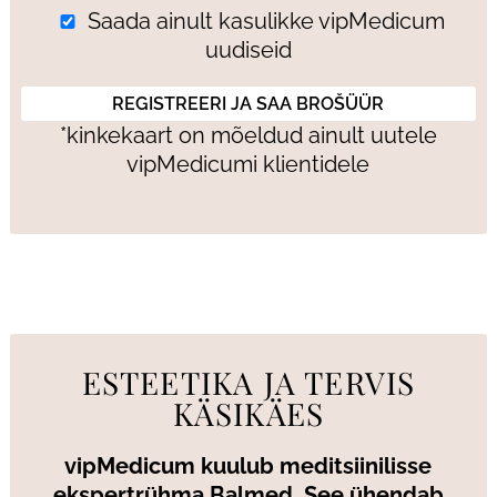
Saada ainult kasulikke vipMedicum
uudiseid
*kinkekaart on mõeldud ainult uutele
vipMedicumi klientidele
ESTEETIKA JA TERVIS
KÄSIKÄES
vipMedicum kuulub meditsiinilisse
ekspertrühma Balmed. See ühendab