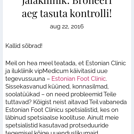
aeg tasuta kontrolli!
aug 22, 2016
Kallid sõbrad!
Meil on hea meel teatada, et Estonian Clinic
ja ilukliinik vipMedicum käivitasid uue
tegevussuuna –
Estonian Foot Clinic
.
Sissekasvanud küüned, konnasilmad,
soolatüükad – on need probleemid Teile
tuttavad? Kõigist neist aitavad Teil vabaneda
Estonian Foot Clinicu spetsialistid, kes on
läbinud spetsiaalse koolituse. Ainult meie
spetsialistid kasutavad protseduuride
tegemisel kõige uuenduslikumaid