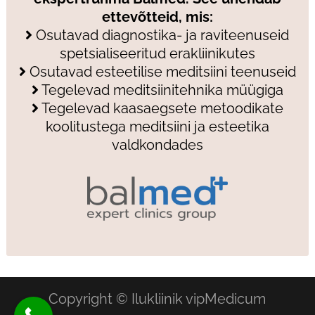
ettevõtteid, mis:
Osutavad diagnostika- ja raviteenuseid
spetsialiseeritud erakliinikutes
Osutavad esteetilise meditsiini teenuseid
Tegelevad meditsiinitehnika müügiga
Tegelevad kaasaegsete metoodikate
koolitustega meditsiini ja esteetika
valdkondades
Copyright © Ilukliinik vipMedicum