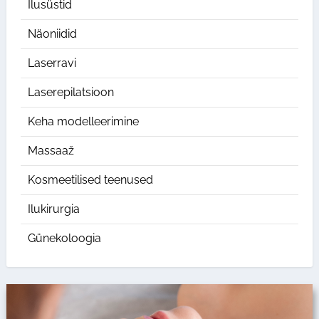
Ilusüstid
Näoniidid
Laserravi
Laserepilatsioon
Keha modelleerimine
Massaaž
Kosmeetilised teenused
Ilukirurgia
Günekoloogia