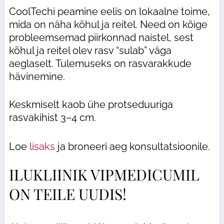
CoolTechi peamine eelis on lokaalne toime,
mida on näha kõhul ja reitel. Need on kõige
probleemsemad piirkonnad naistel, sest
kõhul ja reitel olev rasv “sulab” väga
aeglaselt. Tulemuseks on rasvarakkude
hävinemine.
Keskmiselt kaob ühe protseduuriga
rasvakihist 3–4 cm.
Loe
lisaks
ja broneeri aeg konsultatsioonile.
ILUKLIINIK VIPMEDICUMIL
ON TEILE UUDIS!