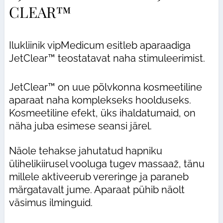
CLEAR™
Ilukliinik vipMedicum esitleb aparaadiga
JetClear™ teostatavat naha stimuleerimist.
JetClear™ on uue põlvkonna kosmeetiline
aparaat naha komplekseks hoolduseks.
Kosmeetiline efekt, üks ihaldatumaid, on
näha juba esimese seansi järel.
Näole tehakse jahutatud hapniku
ülihelikiirusel vooluga tugev massaaž, tänu
millele aktiveerub vereringe ja paraneb
märgatavalt jume. Aparaat pühib näolt
väsimus ilminguid.