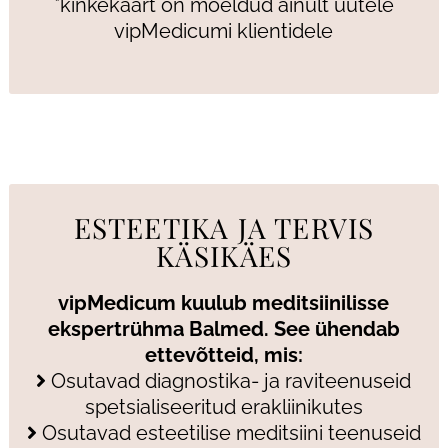
*kinkekaart on mõeldud ainult uutele
vipMedicumi klientidele
ESTEETIKA JA TERVIS
KÄSIKÄES
vipMedicum kuulub meditsiinilisse
ekspertrühma Balmed. See ühendab
ettevõtteid, mis:
Osutavad diagnostika- ja raviteenuseid
spetsialiseeritud erakliinikutes
Osutavad esteetilise meditsiini teenuseid