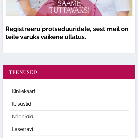
Registreeru protseduuridele, sest meil on
teile varuks väikene üllatus.
TEENUSED
Kinkekaart
Ilusüstid
Näoniidid
Laserravi