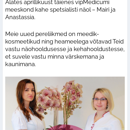
Alates aprillikuust täienes vipMedicumi
meeskond kahe spetsialisti näol – Mairi ja
Anastassia.
Meie uued pereliikmed on meedik-
kosmeetikud ning heameelega võtavad Teid
vastu näohooldusesse ja kehahooldustesse,
et suvele vastu minna värskemana ja
kaunimana.