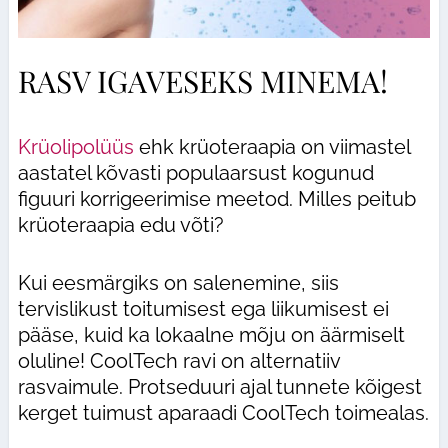
RASV IGAVESEKS MINEMA!
Krüolipolüüs
ehk krüoteraapia on viimastel
aastatel kõvasti populaarsust kogunud
figuuri korrigeerimise meetod. Milles peitub
krüoteraapia edu võti?
Kui eesmärgiks on salenemine, siis
tervislikust toitumisest ega liikumisest ei
pääse, kuid ka lokaalne mõju on äärmiselt
oluline! CoolTech ravi on alternatiiv
rasvaimule. Protseduuri ajal tunnete kõigest
kerget tuimust aparaadi CoolTech toimealas.