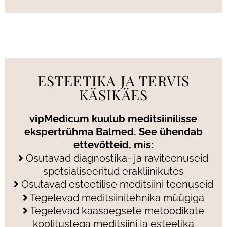
ESTEETIKA JA TERVIS
KÄSIKÄES
vipMedicum kuulub meditsiinilisse
ekspertrühma Balmed. See ühendab
ettevõtteid, mis:
Osutavad diagnostika- ja raviteenuseid
spetsialiseeritud erakliinikutes
Osutavad esteetilise meditsiini teenuseid
Tegelevad meditsiinitehnika müügiga
Tegelevad kaasaegsete metoodikate
koolitustega meditsiini ja esteetika