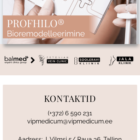
KONTAKTID
(+372) 6 590 231
vipmedicum@vipmedicum.ee
Aadress: J. Vilmsi 5/ Raua 36, Tallinn