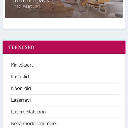
TEENUSED
Kinkekaart
Ilusüstid
Näoniidid
Laserravi
Laserepilatsioon
Keha modelleerimine