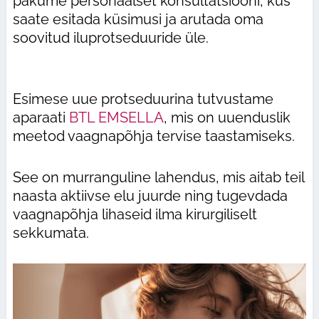
pakume personaalset konsultatsiooni, kus
saate esitada küsimusi ja arutada oma
soovitud iluprotseduuride üle.
Esimese uue protseduurina tutvustame
aparaati
BTL EMSELLA
, mis on uuenduslik
meetod vaagnapõhja tervise taastamiseks.
See on murranguline lahendus, mis aitab teil
naasta aktiivse elu juurde ning tugevdada
vaagnapõhja lihaseid ilma kirurgiliselt
sekkumata.