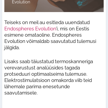
Teiseks on meil au esitleda uuendatud
Endospheres Evolution
’i, mis on Eestis
esimene omataoline. Endospheres
Evolution võimaldab saavutatud tulemusi
jälgida.
Lisaks saab täiustatud termoskanneriga
verevarustust analüüsides tagada
protseduuri optimaalseima tulemuse.
Elektrostimulatsioon omakorda viib teid
lähemale parima enesetunde
saavutamisele.