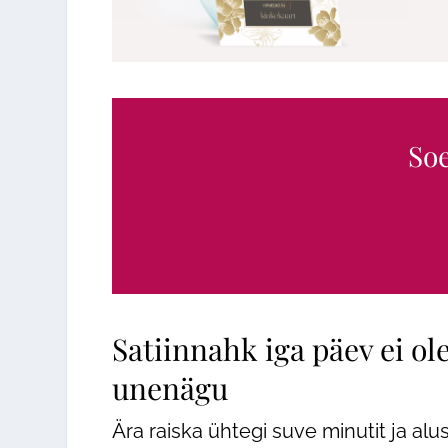
Soe
Satiinnahk iga päev ei ol
unenägu
Ära raiska ühtegi suve minutit ja alu