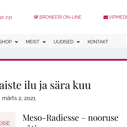
90 231
BRONEERI ON-LINE
VIPMED
-SHOP
MEIST
UUDISED
KONTAKT
kkumised
Meeskond
Kinkekaardid
Uudised
tvumishinnaga teenused
Meie kliinikud
Kliendilojaalsusprogramm
Blogi
Tööpakkumised
ESTO järelmaks
KKK
iste ilu ja sära kuu
Tagasiside
MODENA järelmaks
märts 2, 2021
MediCrediti järelmaks
loogia
Placet järelmaks
Meso-Radiesse – nooruse
Ilukirurgia