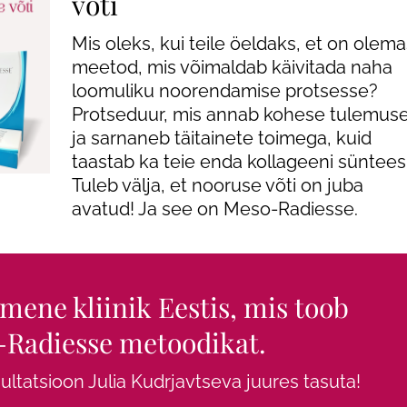
võti
Günekoloogia
Mis oleks, kui teile öeldaks, et on olema
e
Triholoogia
meetod, mis võimaldab käivitada naha
loomuliku noorendamise protsesse?
Protseduur, mis annab kohese tulemus
ja sarnaneb täitainete toimega, kuid
used
taastab ka teie enda kollageeni süntees
Tuleb välja, et nooruse võti on juba
avatud! Ja see on Meso-Radiesse.
ene kliinik Eestis, mis toob
-Radiesse metoodikat.
ltatsioon Julia Kudrjavtseva juures tasuta!