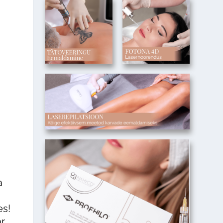
a
es!
r