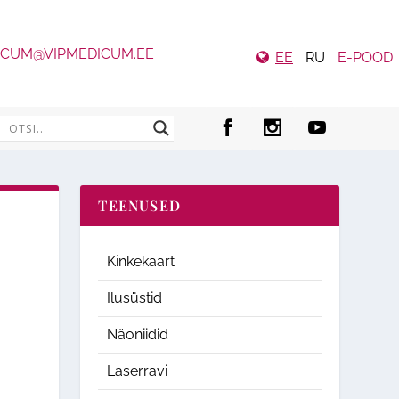
ICUM@VIPMEDICUM.EE
EE
RU
E-POOD
TEENUSED
Kinkekaart
Ilusüstid
Näoniidid
Laserravi