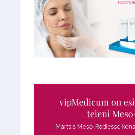
Massaaž
Laserepilatsioon
Kosmeetilised teenused
Keha modelleerimin
Ilukirurgia
Massaaž
Günekoloogia
Kosmeetilised teen
Triholoogia
vipMedicum on esim
teieni Meso
Märtsis Meso-Radiesse konsu