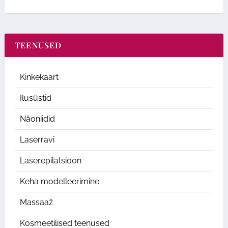
TEENUSED
Kinkekaart
Ilusüstid
Näoniidid
Laserravi
Laserepilatsioon
Keha modelleerimine
Massaaž
Kosmeetilised teenused