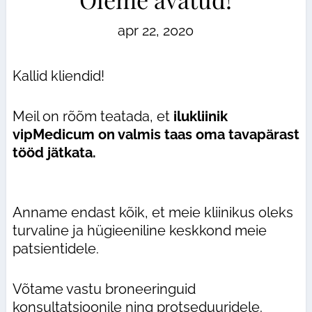
apr 22, 2020
Kallid kliendid!
Meil on rõõm teatada, et
ilukliinik
vipMedicum on valmis taas oma tavapärast
tööd jätkata.
Anname endast kõik, et meie kliinikus oleks
turvaline ja hügieeniline keskkond meie
patsientidele.
Võtame vastu broneeringuid
konsultatsioonile ning protseduuridele.