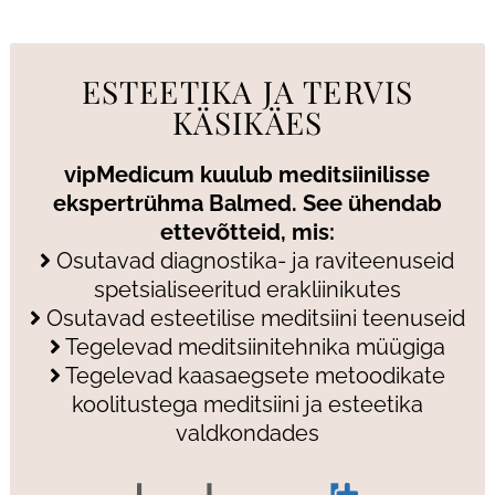
ESTEETIKA JA TERVIS
KÄSIKÄES
vipMedicum kuulub meditsiinilisse
ekspertrühma Balmed. See ühendab
ettevõtteid, mis:
Osutavad diagnostika- ja raviteenuseid
spetsialiseeritud erakliinikutes
Osutavad esteetilise meditsiini teenuseid
Tegelevad meditsiinitehnika müügiga
Tegelevad kaasaegsete metoodikate
koolitustega meditsiini ja esteetika
valdkondades