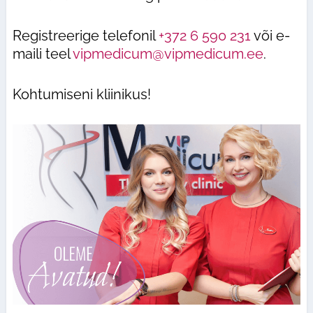
Registreerige telefonil
+372 6 590 231
või e-
maili teel
vipmedicum@vipmedicum.ee
.
Kohtumiseni kliinikus!