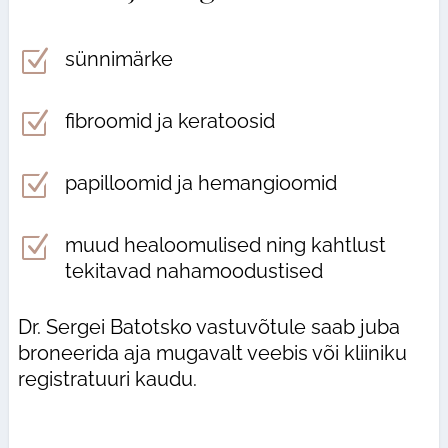
Z
sünnimärke
Z
fibroomid ja keratoosid
Z
papilloomid ja hemangioomid
Z
muud healoomulised ning kahtlust
tekitavad nahamoodustised
Dr. Sergei Batotsko vastuvõtule saab juba
broneerida aja mugavalt veebis või kliiniku
registratuuri kaudu.