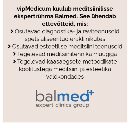
vipMedicum kuulub meditsiinilisse
ekspertrühma Balmed. See ühendab
ettevõtteid, mis:
Osutavad diagnostika- ja raviteenuseid
spetsialiseeritud erakliinikutes
Osutavad esteetilise meditsiini teenuseid
Tegelevad meditsiinitehnika müügiga
Tegelevad kaasaegsete metoodikate
koolitustega meditsiini ja esteetika
valdkondades