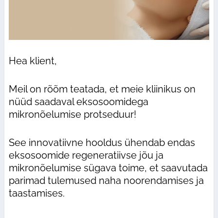
Hea klient,
Meil on rõõm teatada, et meie kliinikus on
nüüd saadaval eksosoomidega
mikronõelumise protseduur!
See innovatiivne hooldus ühendab endas
eksosoomide regeneratiivse jõu ja
mikronõelumise sügava toime, et saavutada
parimad tulemused naha noorendamises ja
taastamises.