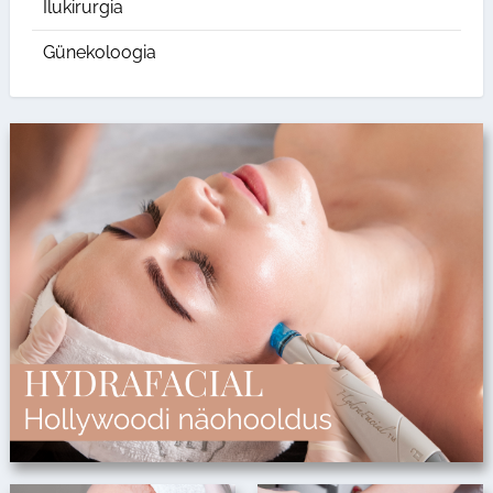
Ilukirurgia
Günekoloogia