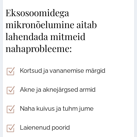
Eksosoomidega
mikronõelumine aitab
lahendada mitmeid
nahaprobleeme:
Z
Kortsud ja vananemise märgid
Z
Akne ja aknejärgsed armid
Z
Naha kuivus ja tuhm jume
Z
Laienenud poorid