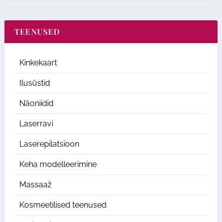
TEENUSED
Kinkekaart
Ilusüstid
Näoniidid
Laserravi
Laserepilatsioon
Keha modelleerimine
Massaaž
Kosmeetilised teenused