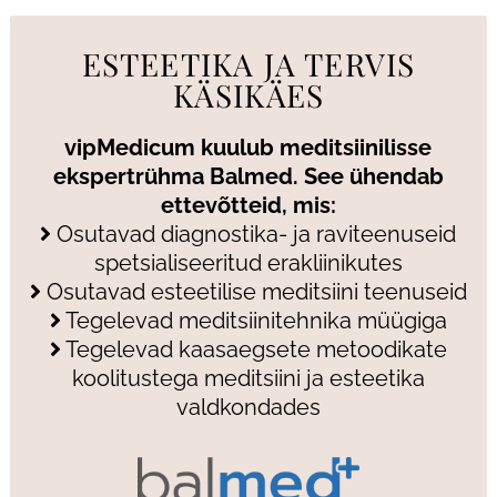
ESTEETIKA JA TERVIS
KÄSIKÄES
vipMedicum kuulub meditsiinilisse
ekspertrühma Balmed. See ühendab
ettevõtteid, mis:
Osutavad diagnostika- ja raviteenuseid
spetsialiseeritud erakliinikutes
Osutavad esteetilise meditsiini teenuseid
Tegelevad meditsiinitehnika müügiga
Tegelevad kaasaegsete metoodikate
koolitustega meditsiini ja esteetika
valdkondades