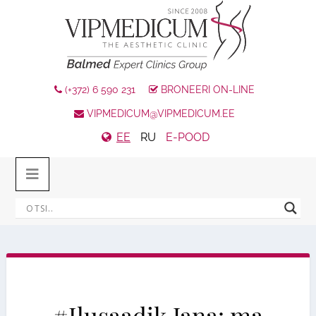
(+372) 6 590 231
BRONEERI ON-LINE
VIPMEDICUM@VIPMEDICUM.EE
EE
RU
E-POOD
#Ilusaadik Jana: ma