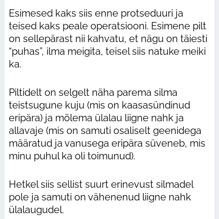
Esimesed kaks siis enne protseduuri ja
teised kaks peale operatsiooni. Esimene pilt
on sellepärast nii kahvatu, et nägu on täiesti
“puhas”, ilma meigita, teisel siis natuke meiki
ka.
Piltidelt on selgelt näha parema silma
teistsugune kuju (mis on kaasasündinud
eripära) ja mõlema ülalau liigne nahk ja
allavaje (mis on samuti osaliselt geenidega
määratud ja vanusega eripära süveneb, mis
minu puhul ka oli toimunud).
Hetkel siis sellist suurt erinevust silmadel
pole ja samuti on vähenenud liigne nahk
ülalaugudel.