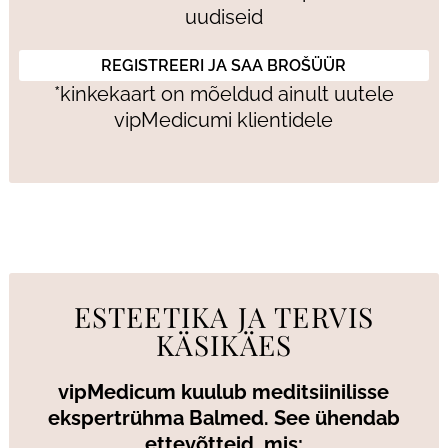
uudiseid
*kinkekaart on mõeldud ainult uutele
vipMedicumi klientidele
ESTEETIKA JA TERVIS
KÄSIKÄES
vipMedicum kuulub meditsiinilisse
ekspertrühma Balmed. See ühendab
ettevõtteid, mis: