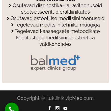
Osutavad diagnostika- ja raviteenuseid
spetsialiseeritud erakliinikutes
Osutavad esteetilise meditsiini teenuseid
Tegelevad meditsiinitehnika müügiga
Tegelevad kaasaegsete metoodikate
koolitustega meditsiini ja esteetika
valdkondades
Copyright © Ilukliinik vipMedicum