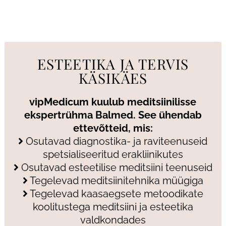
ESTEETIKA JA TERVIS
KÄSIKÄES
vipMedicum kuulub meditsiinilisse
ekspertrühma Balmed. See ühendab
ettevõtteid, mis:
Osutavad diagnostika- ja raviteenuseid
spetsialiseeritud erakliinikutes
Osutavad esteetilise meditsiini teenuseid
Tegelevad meditsiinitehnika müügiga
Tegelevad kaasaegsete metoodikate
koolitustega meditsiini ja esteetika
valdkondades