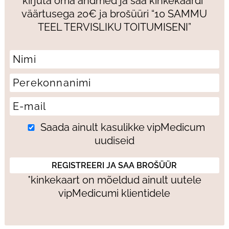
kirjuta oma andmed ja saa kinkekaardi*
väärtusega 20€ ja brošüüri “10 SAMMU
TEEL TERVISLIKU TOITUMISENI”
Saada ainult kasulikke vipMedicum
uudiseid
*kinkekaart on mõeldud ainult uutele
vipMedicumi klientidele