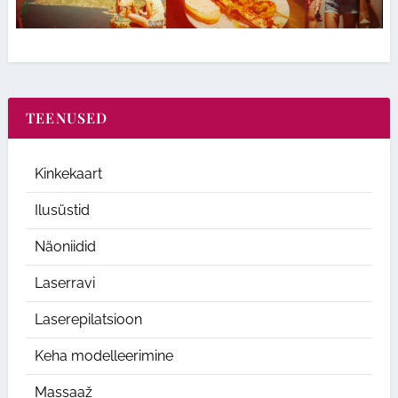
TEENUSED
Kinkekaart
Ilusüstid
Näoniidid
Laserravi
Laserepilatsioon
Keha modelleerimine
Massaaž