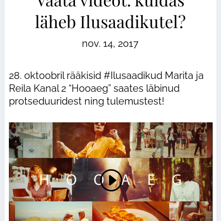
läheb Ilusaadikutel?
nov. 14, 2017
28. oktoobril rääkisid #Ilusaadikud Marita ja
Reila Kanal 2 “Hooaeg” saates läbinud
protseduuridest ning tulemustest!