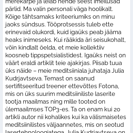
merekarpe ja leiab nende seest imeilusad
pärlid. Ma valin personali väga hoolikalt.
Kõige tähtsamaks kriteeriumiks on minu
jaoks sündsus. Tööprotsessis tuleb ette
erinevaid olukordi, kuid igaüks peab jääma
heaks inimeseks. Kui rääkida äri seisukohalt,
võin kindlalt öelda, et meie kollektiiv
koosneb tippspetsialistidest. Igaüks neist on
väärt eraldi artiklit teie ajakirjas. Piisab tuua
üks näide – meie meditsiiniala juhataja Julia
Kudrjavtseva. Temast on saanud
sertifitseeritud treener ettevõttes Fotona,
mis on üks suurim meditsiiniliste laserite
tootja maailmas ning mille tooted on
ülemaailmses TOP3-es. Ta on enam kui 20
artikli autor nii kohalikes kui ka välismaisetes
meditsiinilistes väljaannetes, mis on seotud
lasertehnoloogiatega. Julia Kudrjavtseva on