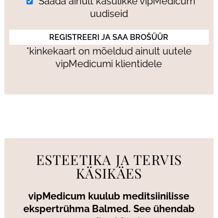
Saada ainult kasulikke vipMedicum
uudiseid
*kinkekaart on mõeldud ainult uutele
vipMedicumi klientidele
ESTEETIKA JA TERVIS
KÄSIKÄES
vipMedicum kuulub meditsiinilisse
ekspertrühma Balmed. See ühendab