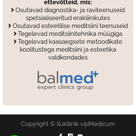
ettevõtteid, mis:
Osutavad diagnostika- ja raviteenuseid
spetsialiseeritud erakliinikutes
Osutavad esteetilise meditsiini teenuseid
Tegelevad meditsiinitehnika müügiga
Tegelevad kaasaegsete metoodikate
koolitustega meditsiini ja esteetika
valdkondades
Copyright © Ilukliinik vipMedicum