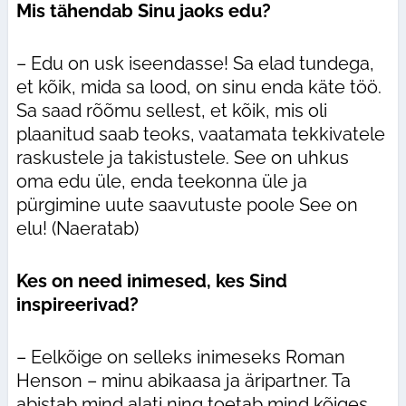
Mis tähendab Sinu jaoks edu?
– Edu on usk iseendasse! Sa elad tundega,
et kõik, mida sa lood, on sinu enda käte töö.
Sa saad rõõmu sellest, et kõik, mis oli
plaanitud saab teoks, vaatamata tekkivatele
raskustele ja takistustele. See on uhkus
oma edu üle, enda teekonna üle ja
pürgimine uute saavutuste poole See on
elu! (Naeratab)
Kes on need inimesed, kes Sind
inspireerivad?
– Eelkõige on selleks inimeseks Roman
Henson – minu abikaasa ja äripartner. Ta
abistab mind alati ning toetab mind kõiges.