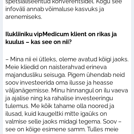
spetsialiseeritud konverentsidel. Kogu see
infoväli annab võimaluse kasvuks ja
arenemiseks.
Ilukliiniku vipMedicum klient on rikas ja
kuulus – kas see on nii?
– Mina nii ei ütleks, oleme avatud kõigi jaoks.
Meie kliedid on naisterahvad erineva
majandusliku seisuga. Pigem ühendab neid
soov investeerida oma ilusse ja heasse
väljanägemisse. Minu hinnangul on ilu vaeva
ja ajalise ning ka rahalise investeeringu
tulemus. Me kõik tahame olla noored ja
ilusad, kuid kaugeltki mitte igaüks on
valmise selle jaoks midagi tegema. Soov –
see on kõige esimene samm. Tulles meie