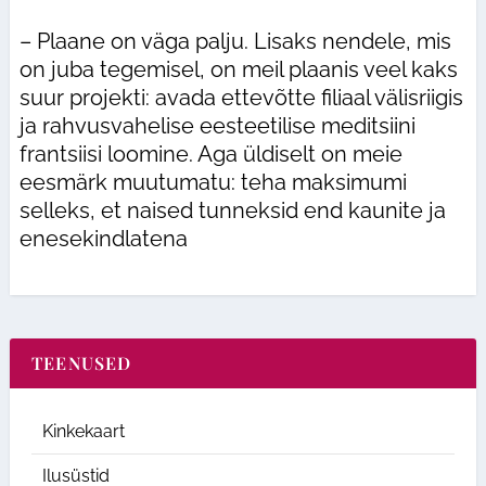
– Plaane on väga palju. Lisaks nendele, mis
on juba tegemisel, on meil plaanis veel kaks
suur projekti: avada ettevõtte filiaal välisriigis
ja rahvusvahelise eesteetilise meditsiini
frantsiisi loomine. Aga üldiselt on meie
eesmärk muutumatu: teha maksimumi
selleks, et naised tunneksid end kaunite ja
enesekindlatena
TEENUSED
Kinkekaart
Ilusüstid