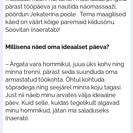
pärast tööpäeva ja nautida näomassaaži,
pöördun Jekaterina poole . Tema maagilised
käed on väärt kõige paremaid kiidusõnu.
Soovitan (naeratab)!
Millisena näed oma ideaalset päeva?
– Ärgata vara hommikul, juua üks kohv ning
minna trenni, pärast seda suunduda oma
armastatud töökohta. Õhtul kohtuda
sõpradega ning seejärel minna koju tagasi.
Just nii näeb minu arvates välja ideaalne
päev. Kuid selle, kuidas tegelikult algavad
minu hommikud, jätan ma saladuseks
(naerab).