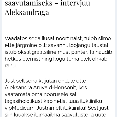
saavutamiseks – intervjuu
Aleksandraga
Vaadates seda ilusat noort naist, tuleb slime
ette järgmine pilt: savann… loojangu taustal
istub oksal graatsiline must panter. Ta naudib
hetkes olemist ning kogu tema olek õhkab
rahu.
Just sellisena kujutan endale ette
Aleksandra Aruvald-Hensonit, kes
vaatamata oma noorusele sai
tagasihoidlikust kabinetist luua ilukliiniku
vipMedicum. Justnimelt ilukliiniku! Sest just
siin luuakse ilumaailma saavutuste ja uute