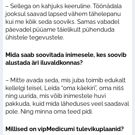
– Sellega on kahjuks keeruline. Töönädala
jooksul saavad lapsed vähem tähelepanu
kui me kõik seda sooviks. Samas vabadel
päevadel püüame täielikult pühenduda
ühistele tegevustele.
Mida saab soovitada inimesele, kes soovib
alustada äri iluvaldkonnas?
– Mitte avada seda, mis juba toimib edukalt
kellelgi teisel. Leida “oma käekiri”, oma nišš
ning uurida, mis võib inimestele huvi
pakkuda, kuid mida läheduses veel saadaval
pole. Ning minna oma teed pidi.
Millised on vipMedicumi tulevikuplaanid?