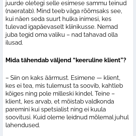
juurde oletegi selle esimese sammu teinud
(naeratab). Mind teeb väga rõõmsaks see,
kui näen seda suurt hulka inimesi, kes
tulevad igapäevaselt kliinikusse. Nemad
juba tegid oma valiku – nad tahavad olla
ilusad.
Mida tähendab väljend “keeruline klient”?
– Siin on kaks äärmust. Esimene — klient,
kes ei tea, mis tulemust ta soovib, kahtleb
kõiges ning pole milleski kindel. Teine –
klient, kes arvab, et mõistab valdkonda
paremini kui spetsialist ning ei kuula
soovitusi. Kuid oleme leidnud mõlemal juhul
lahendused.