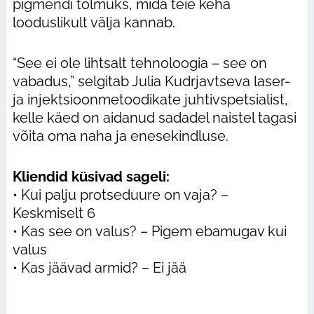
pigmendi tolmuks, mida teie keha
looduslikult välja kannab.
“See ei ole lihtsalt tehnoloogia – see on
vabadus,” selgitab Julia Kudrjavtseva laser-
ja injektsioonmetoodikate juhtivspetsialist,
kelle käed on aidanud sadadel naistel tagasi
võita oma naha ja enesekindluse.
Kliendid küsivad sageli:
• Kui palju protseduure on vaja? –
Keskmiselt 6
• Kas see on valus? – Pigem ebamugav kui
valus
• Kas jäävad armid? – Ei jää