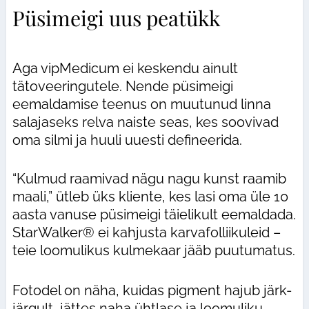
Püsimeigi uus peatükk
Aga vipMedicum ei keskendu ainult
tätoveeringutele. Nende püsimeigi
eemaldamise teenus on muutunud linna
salajaseks relva naiste seas, kes soovivad
oma silmi ja huuli uuesti defineerida.
“Kulmud raamivad nägu nagu kunst raamib
maali,” ütleb üks kliente, kes lasi oma üle 10
aasta vanuse püsimeigi täielikult eemaldada.
StarWalker® ei kahjusta karvafolliikuleid –
teie loomulikus kulmekaar jääb puutumatus.
Fotodel on näha, kuidas pigment hajub järk-
järgult, jättes naha ühtlase ja loomuliku