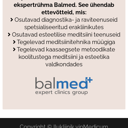
ekspertrühma Balmed. See ühendab
ettevõtteid, mis:
Osutavad diagnostika- ja raviteenuseid
spetsialiseeritud erakliinikutes
Osutavad esteetilise meditsiini teenuseid
Tegelevad meditsiinitehnika müügiga
Tegelevad kaasaegsete metoodikate
koolitustega meditsiini ja esteetika
valdkondades
Copyright © Ilukliinik vipMedicum