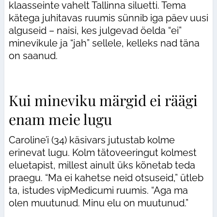
klaasseinte vahelt Tallinna siluetti. Tema
kätega juhitavas ruumis sünnib iga päev uusi
alguseid – naisi, kes julgevad öelda “ei”
minevikule ja “jah” sellele, kelleks nad täna
on saanud.
Kui mineviku märgid ei räägi
enam meie lugu
Caroline’i (34) käsivars jutustab kolme
erinevat lugu. Kolm tätoveeringut kolmest
eluetapist, millest ainult üks kõnetab teda
praegu. “Ma ei kahetse neid otsuseid,” ütleb
ta, istudes vipMedicumi ruumis. “Aga ma
olen muutunud. Minu elu on muutunud.”