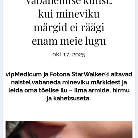
kui mineviku
märgid ei räägi
enam meie lugu
okt 17, 2025
vipMedicum ja Fotona StarWalker® aitavad
naistel vabaneda mineviku märkidest ja
leida oma tõelise ilu – ilma armide, hirmu
ja kahetsuseta.