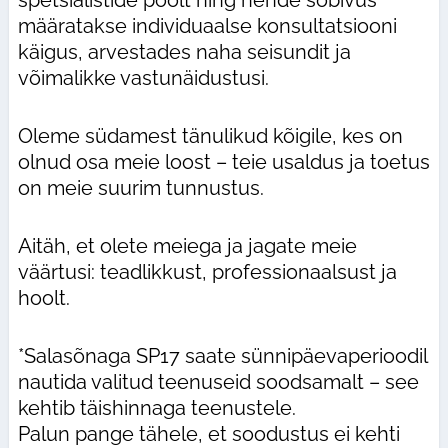
spetsialistide poolt ning nende sobivus
määratakse individuaalse konsultatsiooni
käigus, arvestades naha seisundit ja
võimalikke vastunäidustusi.
Oleme südamest tänulikud kõigile, kes on
olnud osa meie loost – teie usaldus ja toetus
on meie suurim tunnustus.
Aitäh, et olete meiega ja jagate meie
väärtusi: teadlikkust, professionaalsust ja
hoolt.
*Salasõnaga SP17 saate sünnipäevaperioodil
nautida valitud teenuseid soodsamalt – see
kehtib täishinnaga teenustele.
Palun pange tähele, et soodustus ei kehti