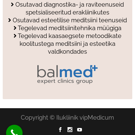
Osutavad diagnostika- ja raviteenuseid
spetsialiseeritud erakliinikutes
Osutavad esteetilise meditsiini teenuseid
Tegelevad meditsiinitehnika müügiga
Tegelevad kaasaegsete metoodikate
koolitustega meditsiini ja esteetika
valdkondades
Copyright © Ilukliinik vipMedicum