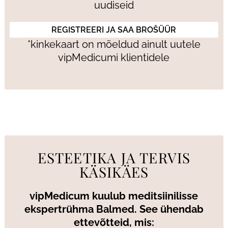
uudiseid
*kinkekaart on mõeldud ainult uutele
vipMedicumi klientidele
ESTEETIKA JA TERVIS
KÄSIKÄES
vipMedicum kuulub meditsiinilisse
ekspertrühma Balmed. See ühendab
ettevõtteid, mis: