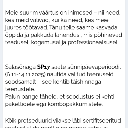
Meie suurim väärtus on inimesed – nii need,
kes meid valivad, kui ka need, kes meie
juures töötavad. Tänu teile saame kasvada,
õppida ja pakkuda lahendusi, mis põhinevad
teadusel, kogemusel ja professionaalsusel.
Salasõnaga
SP17
saate sünnipäevaperioodil
(6.11-14.11.2025) nautida valitud teenuseid
soodsamalt – see kehtib täishinnaga
teenustele.
Palun pange tähele, et soodustus ei kehti
pakettidele ega kombopakkumistele.
Kõik protseduurid viiakse läbi sertifitseeritud