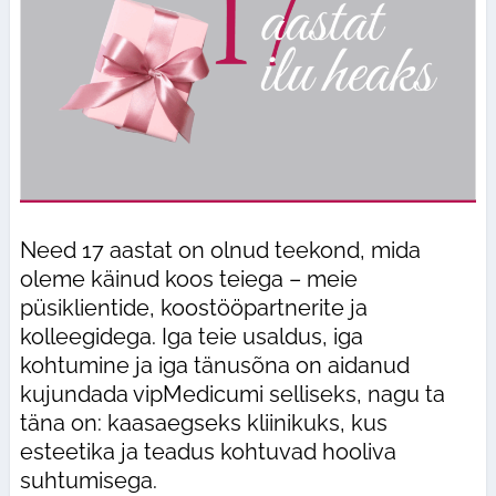
Need 17 aastat on olnud teekond, mida
oleme käinud koos teiega – meie
püsiklientide, koostööpartnerite ja
kolleegidega. Iga teie usaldus, iga
kohtumine ja iga tänusõna on aidanud
kujundada vipMedicumi selliseks, nagu ta
täna on: kaasaegseks kliinikuks, kus
esteetika ja teadus kohtuvad hooliva
suhtumisega.