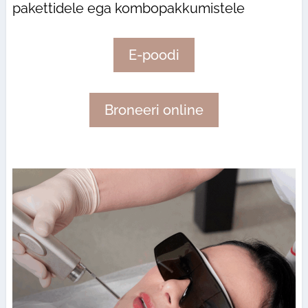
pakettidele ega kombopakkumistele
E-poodi
Broneeri online