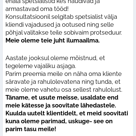
eriala spetsialistid kes naudivad ja
armastavad oma tööd!
Konsultatsioonil selgitab spetsialist välja
kliendi vajadused ja ootused ning selle
põhjal valitakse teile sobivaim protseduur.
Meie oleme teie juht ilumaailma.
Aastate jooksul oleme mõistnud, et
tegeleme vajaliku asjaga.
Parim preemia meile on näha oma kliente
säravate ja rahulolevatena ning tunda, et
meie oleme vahetu osa sellest rahulolust.
Täname, et usute meisse, usaldate end
meie kätesse ja soovitate lähedastele.
Kuulda uutelt klientidelt, et meid soovitati
kuna oleme parimad, uskuge- see on
parim tasu meile!