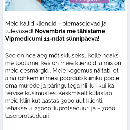
Meie kallid kliendid – olemasolevad ja
tulevased!
Novembris me tähistame
Vipmedicumi 11-ndat sünnipäeva!
See on hea aeg mõtiskluseks… kelle heaks
me töötame, kes on meie kliendid ja mis on
meie eesmärgid… Meie kogemus näitab, et
aina rohkem inimesi pöördub kliiniku poole
oma murede ja päringutega nii ilu- kui ka
tervise küsimustes. Keskmiselt külastab
meie kliinikut aastas 3000 uut klienti,
tehakse u. 25000 iluprotseduuri ja ~ 7000
laserprotseduuri.