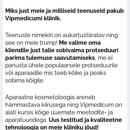
Miks just meie ja milliseid teenuseid pakub
Vipmedicumi kliinik.
Teenuste nimekiri on aukartustäratav ning
see on meie trump!
Me valime oma
kliendile just talle sobivaima protseduuri
parima tulemuse saavutamiseks
, me ei
panusta ühele populaarsele protseduurile
või aparaadile mis teeb kõike ja peaks
sobima kõigile.
Aparaatne kosmetoloogia areneb
hämmastava kiirusega ning Vipmedicum on
alati kursis kõige uuemate meetodite- ja
aparatuuridega.
Uus testitud ja kvaliteetne
tehnoloogia on meie kliiniku jõud!