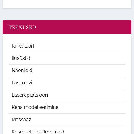
TEENUSED
Kinkekaart
Ilusüstid
Näoniidid
Laserravi
Laserepilatsioon
Keha modelleerimine
Massaaž
Kosmeetilised teenused