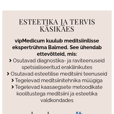
ESTEETIKA JA TERVIS
KÄSIKÄES
vipMedicum kuulub meditsiinilisse
ekspertrühma Balmed. See ühendab
ettevõtteid, mis:
Osutavad diagnostika- ja raviteenuseid
spetsialiseeritud erakliinikutes
Osutavad esteetilise meditsiini teenuseid
Tegelevad meditsiinitehnika müügiga
Tegelevad kaasaegsete metoodikate
koolitustega meditsiini ja esteetika
valdkondades