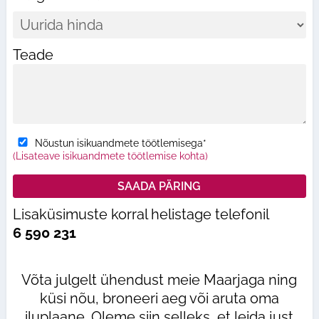
Teade
Nõustun isikuandmete töötlemisega*
(Lisateave isikuandmete töötlemise kohta)
Lisaküsimuste korral helistage telefonil
6 590 231
Võta julgelt ühendust meie Maarjaga ning
küsi nõu, broneeri aeg või aruta oma
iluplaane. Oleme siin selleks, et leida just