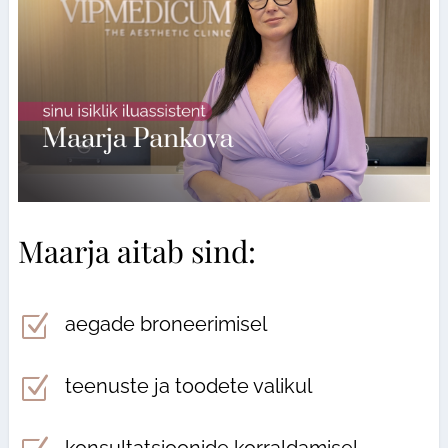
Maarja aitab sind:
Z
aegade broneerimisel
Z
teenuste ja toodete valikul
konsultatsioonide korraldamisel