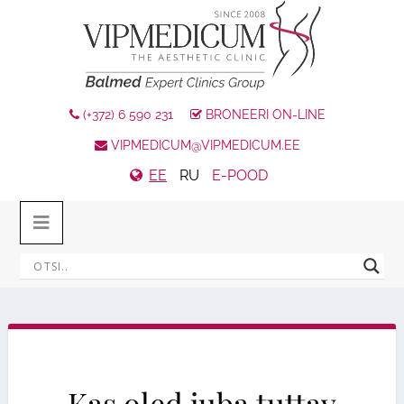
(+372) 6 590 231
BRONEERI ON-LINE
VIPMEDICUM@VIPMEDICUM.EE
EE
RU
E-POOD
Kas oled juba tuttav