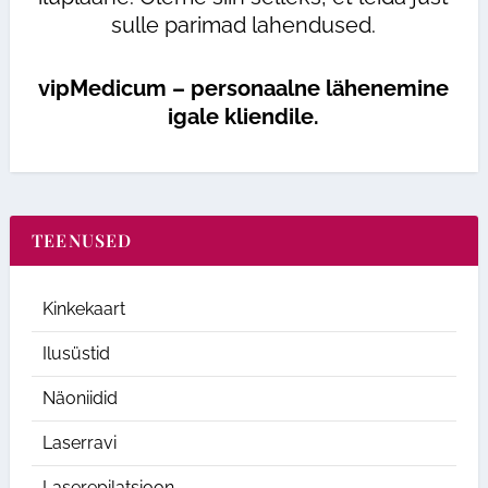
sulle parimad lahendused.
vipMedicum – personaalne lähenemine
igale kliendile.
TEENUSED
Kinkekaart
Ilusüstid
Näoniidid
Laserravi
Laserepilatsioon