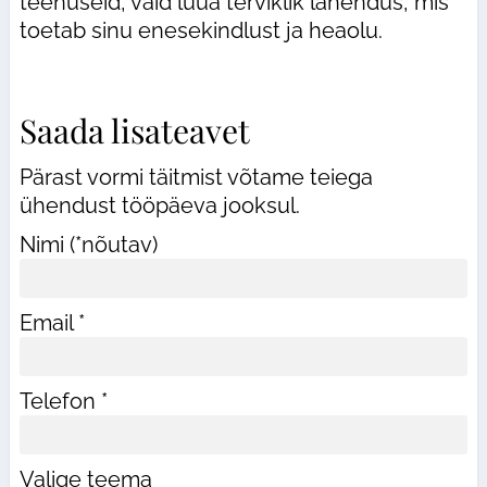
teenuseid, vaid luua terviklik lahendus, mis
toetab sinu enesekindlust ja heaolu.
Saada lisateavet
Pärast vormi täitmist võtame teiega
ühendust tööpäeva jooksul.
Nimi (*nõutav)
Email *
Telefon *
Valige teema