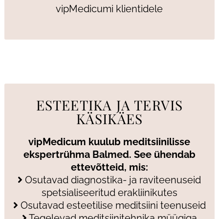
vipMedicumi klientidele
ESTEETIKA JA TERVIS
KÄSIKÄES
vipMedicum kuulub meditsiinilisse
ekspertrühma Balmed. See ühendab
ettevõtteid, mis:
Osutavad diagnostika- ja raviteenuseid
spetsialiseeritud erakliinikutes
Osutavad esteetilise meditsiini teenuseid
Tegelevad meditsiinitehnika müügiga