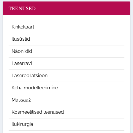
TEENUSED
Kinkekaart
Ilusüstid
Näoniidid
Laserravi
Laserepilatsioon
Keha modelleerimine
Massaaž
Kosmeetilised teenused
Ilukirurgia