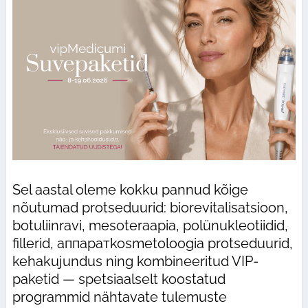
Sel aastal oleme kokku pannud kõige
nõutumad protseduurid: biorevitalisatsioon,
botuliinravi, mesoteraapia, polünukleotiidid,
fillerid, аппаратkosmetoloogia protseduurid,
kehakujundus ning kombineeritud VIP-
paketid — spetsiaalselt koostatud
programmid nähtavate tulemuste