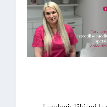
Massaaž
Laserepilatsioon
Kosmeetilised teenused
Keha modelleerimin
Ilukirurgia
Massaaž
Günekoloogia
Kosmeetilised teen
Triholoogia
Londonis läbitud ko