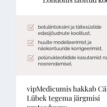
Z
botuliintoksiini ja täitesüstide
edasijõudnute koolitust,
Z
huulte modelleerimist ja
näokontuuride korrigeerimist,
Z
polünukleotiidide kasutamist n
noorendamisel,
vipMedicumis hakkab Cä
Lübek tegema järgmisi