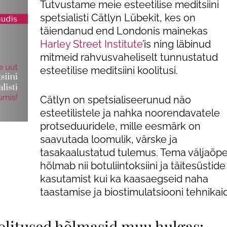
Tutvustame meie esteetilise meditsiini
Günekoloogia
spetsialisti Cätlyn Lübekit, kes on
täiendanud end Londonis mainekas
e
Triholoogia
Harley Street Institute
’is ning läbinud
mitmeid rahvusvaheliselt tunnustatud
esteetilise meditsiini koolitusi.
used
Cätlyn on spetsialiseerunud näo
esteetilistele ja nahka noorendavatele
protseduuridele, mille eesmärk on
saavutada loomulik, värske ja
tasakaalustatud tulemus. Tema väljaõp
hõlmab nii botuliintoksiini ja täitesüstide
kasutamist kui ka kaasaegseid naha
taastamise ja biostimulatsiooni tehnikaid
olitused hõlmasid muu hulgas: