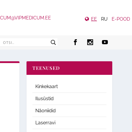
ICUM@VIPMEDICUM.EE
EE
RU
E-POOD
TEENUSED
Kinkekaart
Ilusüstid
Näoniidid
Laserravi