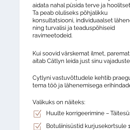
aidata nahal püsida terve ja hoolitse
Ta peab oluliseks põhjalikku
konsultatsiooni, individuaalset lähe
ning turvalisi ja teaduspõhiseid
ravimeetodeid.
Kui soovid värskemat ilmet, parema
aitab Cätlyn leida just sinu vajadust
Cytlyni vastuvõttudele kehtib praegu
tema töö ja lähenemisega erihindade
Valikuks on näiteks:
Z
Huulte korrigeerimine – Täitesü
Z
Botuliinisüstid kurjusekortsule 