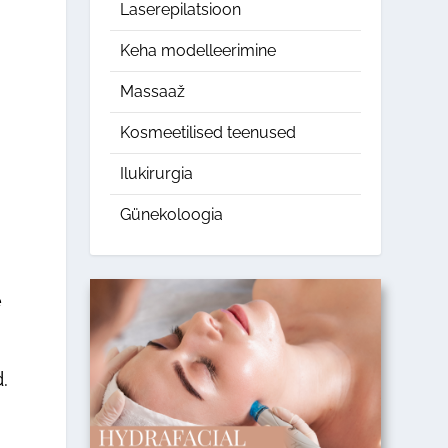
Laserepilatsioon
Keha modelleerimine
Massaaž
Kosmeetilised teenused
Ilukirurgia
Günekoloogia
e
.