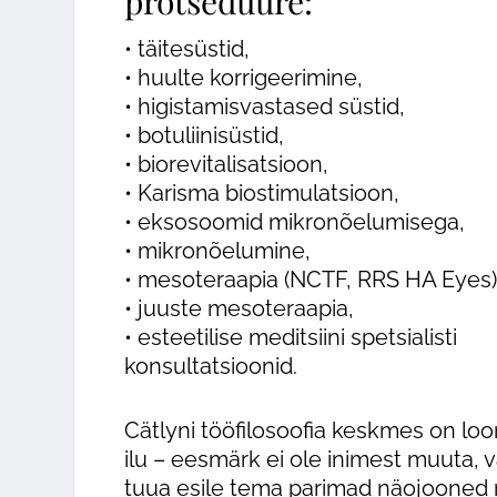
protseduure:
• täitesüstid,
• huulte korrigeerimine,
• higistamisvastased süstid,
• botuliinisüstid,
• biorevitalisatsioon,
• Karisma biostimulatsioon,
• eksosoomid mikronõelumisega,
• mikronõelumine,
• mesoteraapia (NCTF, RRS HA Eyes)
• juuste mesoteraapia,
• esteetilise meditsiini spetsialisti
konsultatsioonid.
Cätlyni tööfilosoofia keskmes on lo
ilu – eesmärk ei ole inimest muuta, v
tuua esile tema parimad näojooned 