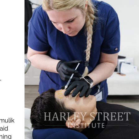
,
omulik
aid
ning