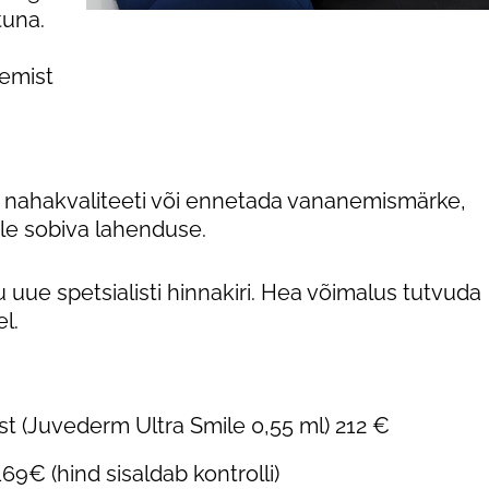
tuna.
nemist
t nahakvaliteeti või ennetada vananemismärke,
ele sobiva lahenduse.
 uue spetsialisti hinnakiri. Hea võimalus tutvuda
l.
st (Juvederm Ultra Smile 0,55 ml) 212 €
169€ (hind sisaldab kontrolli)