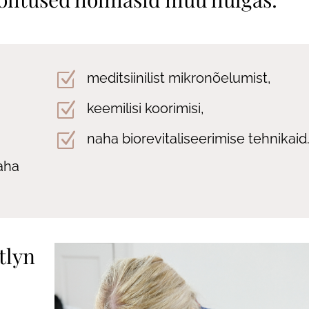
Z
meditsiinilist mikronõelumist,
Z
keemilisi koorimisi,
Z
naha biorevitaliseerimise tehnikaid
aha
tlyn