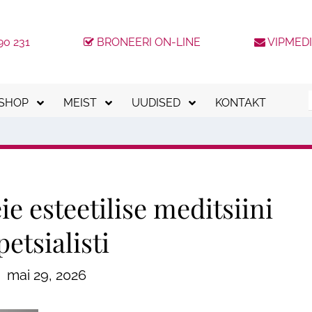
90 231
BRONEERI ON-LINE
VIPMED
-SHOP
MEIST
UUDISED
KONTAKT
kkumised
Meeskond
Kinkekaardid
Uudised
tvumishinnaga teenused
Meie kliinikud
Kliendilojaalsusprogramm
Blogi
Tööpakkumised
ESTO järelmaks
KKK
 esteetilise meditsiini
Tagasiside
MODENA järelmaks
petsialisti
MediCrediti järelmaks
loogia
mai 29, 2026
Placet järelmaks
Ilukirurgia