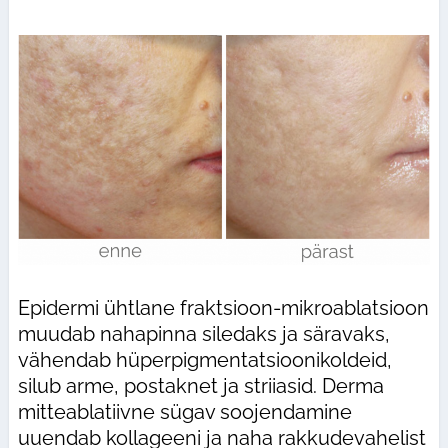
Epidermi ühtlane fraktsioon-mikroablatsioon
muudab nahapinna siledaks ja säravaks,
vähendab hüperpigmentatsioonikoldeid,
silub arme, postaknet ja striiasid. Derma
mitteablatiivne sügav soojendamine
uuendab kollageeni ja naha rakkudevahelist