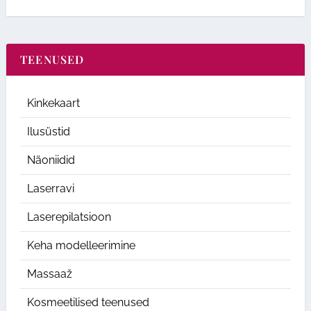
TEENUSED
Kinkekaart
Ilusüstid
Näoniidid
Laserravi
Laserepilatsioon
Keha modelleerimine
Massaaž
Kosmeetilised teenused