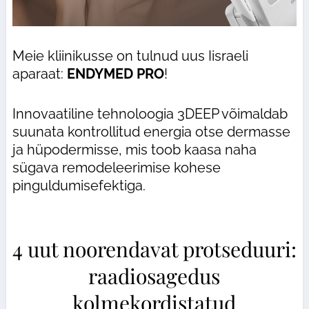
Meie kliinikusse on tulnud uus Iisraeli
aparaat:
ENDYMED PRO
!
Innovaatiline tehnoloogia 3DEEP võimaldab
suunata kontrollitud energia otse dermasse
ja hüpodermisse, mis toob kaasa naha
sügava remodeleerimise kohese
pinguldumisefektiga.
4 uut noorendavat protseduuri:
raadiosagedus
kolmekordistatud