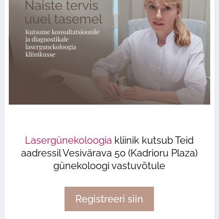
Lasergünekoloogia
kliinik kutsub Teid
aadressil Vesivärava 50 (Kadrioru Plaza)
günekoloogi vastuvõtule
Registreeri siin