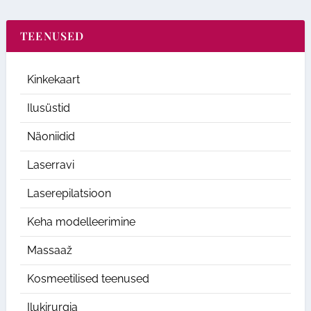
TEENUSED
Kinkekaart
Ilusüstid
Näoniidid
Laserravi
Laserepilatsioon
Keha modelleerimine
Massaaž
Kosmeetilised teenused
Ilukirurgia