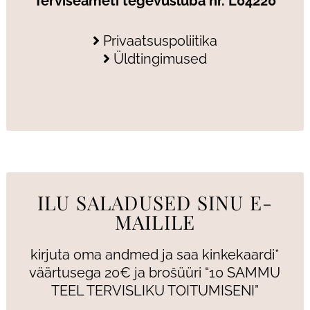
Terviseameti tegevusluba nr. L04220
Privaatsuspoliitika
Üldtingimused
ILU SALADUSED SINU E-
MAILILE
kirjuta oma andmed ja saa kinkekaardi*
väärtusega 20€ ja brošüüri “10 SAMMU
TEEL TERVISLIKU TOITUMISENI”