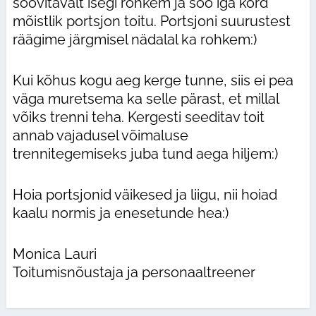
soovitavalt isegi rohkem ja söö iga kord
mõistlik portsjon toitu. Portsjoni suurustest
räägime järgmisel nädalal ka rohkem:)
Kui kõhus kogu aeg kerge tunne, siis ei pea
väga muretsema ka selle pärast, et millal
võiks trenni teha. Kergesti seeditav toit
annab vajadusel võimaluse
trennitegemiseks juba tund aega hiljem:)
Hoia portsjonid väikesed ja liigu, nii hoiad
kaalu normis ja enesetunde hea:)
Monica Lauri
Toitumisnõustaja ja personaaltreener