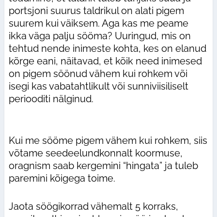
portsjoni suurus taldrikul on alati pigem
suurem kui väiksem. Aga kas me peame
ikka väga palju sööma? Uuringud, mis on
tehtud nende inimeste kohta, kes on elanud
kõrge eani, näitavad, et kõik need inimesed
on pigem söönud vähem kui rohkem või
isegi kas vabatahtlikult või sunniviisiliselt
periooditi nälginud.
Kui me sööme pigem vähem kui rohkem, siis
võtame seedeelundkonnalt koormuse,
oragnism saab kergemini “hingata” ja tuleb
paremini kõigega toime.
Jaota söögikorrad vähemalt 5 korraks,