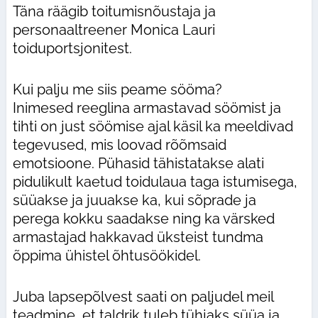
Täna räägib toitumisnõustaja ja
personaaltreener Monica Lauri
toiduportsjonitest.
Kui palju me siis peame sööma?
Inimesed reeglina armastavad söömist ja
tihti on just söömise ajal käsil ka meeldivad
tegevused, mis loovad rõõmsaid
emotsioone. Pühasid tähistatakse alati
pidulikult kaetud toidulaua taga istumisega,
süüakse ja juuakse ka, kui sõprade ja
perega kokku saadakse ning ka värsked
armastajad hakkavad üksteist tundma
õppima ühistel õhtusöökidel.
Juba lapsepõlvest saati on paljudel meil
teadmine, et taldrik tuleb tühjaks süüa ja