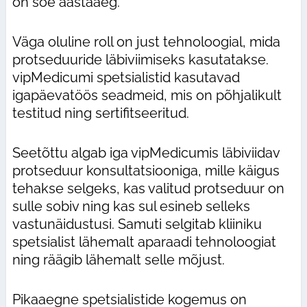
on soe aastaaeg.
Väga oluline roll on just tehnoloogial, mida
protseduuride läbiviimiseks kasutatakse.
vipMedicumi spetsialistid kasutavad
igapäevatöös seadmeid, mis on põhjalikult
testitud ning sertifitseeritud.
Seetõttu algab iga vipMedicumis läbiviidav
protseduur konsultatsiooniga, mille käigus
tehakse selgeks, kas valitud protseduur on
sulle sobiv ning kas sul esineb selleks
vastunäidustusi. Samuti selgitab kliiniku
spetsialist lähemalt aparaadi tehnoloogiat
ning räägib lähemalt selle mõjust.
Pikaaegne spetsialistide kogemus on