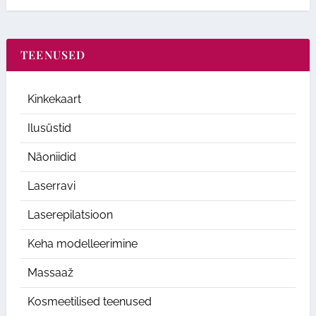
TEENUSED
Kinkekaart
Ilusüstid
Näoniidid
Laserravi
Laserepilatsioon
Keha modelleerimine
Massaaž
Kosmeetilised teenused