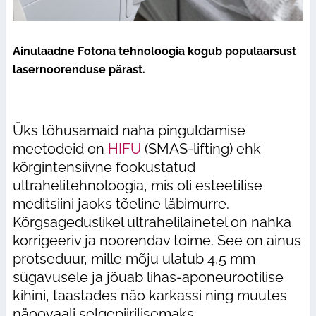
Ainulaadne Fotona tehnoloogia kogub populaarsust
lasernoorenduse pärast.
Üks tõhusamaid naha pinguldamise
meetodeid on
HIFU
(SMAS-lifting) ehk
kõrgintensiivne fookustatud
ultrahelitehnoloogia, mis oli esteetilise
meditsiini jaoks tõeline läbimurre.
Kõrgsageduslikel ultrahelilainetel on nahka
korrigeeriv ja noorendav toime. See on ainus
protseduur, mille mõju ulatub 4,5 mm
sügavusele ja jõuab lihas-aponeurootilise
kihini, taastades näo karkassi ning muutes
näoovaali selgepiirilisemaks.