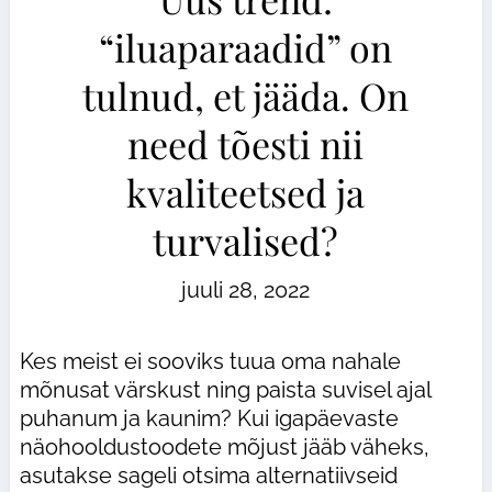
“iluaparaadid” on
tulnud, et jääda. On
need tõesti nii
kvaliteetsed ja
turvalised?
juuli 28, 2022
Kes meist ei sooviks tuua oma nahale
mõnusat värskust ning paista suvisel ajal
puhanum ja kaunim? Kui igapäevaste
näohooldustoodete mõjust jääb väheks,
asutakse sageli otsima alternatiivseid