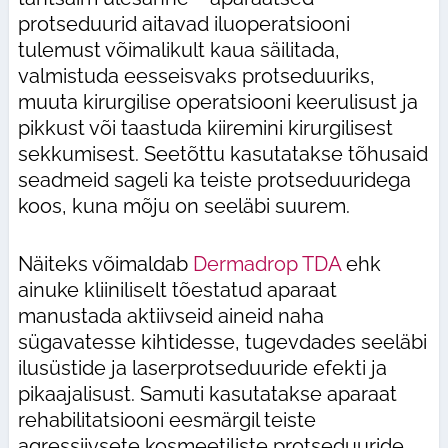
protseduurid aitavad iluoperatsiooni
tulemust võimalikult kaua säilitada,
valmistuda eesseisvaks protseduuriks,
muuta kirurgilise operatsiooni keerulisust ja
pikkust või taastuda kiiremini kirurgilisest
sekkumisest. Seetõttu kasutatakse tõhusaid
seadmeid sageli ka teiste protseduuridega
koos, kuna mõju on seeläbi suurem.
Näiteks võimaldab
Dermadrop TDA
ehk
ainuke kliiniliselt tõestatud aparaat
manustada aktiivseid aineid naha
sügavatesse kihtidesse, tugevdades seeläbi
ilusüstide ja laserprotseduuride efekti ja
pikaajalisust. Samuti kasutatakse aparaat
rehabilitatsiooni eesmärgil teiste
agressiivsete kosmeetiliste protseduuride