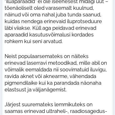
“iluaparaadid” ei ole iseenesest midagi uut –
tõenäoliselt oled varasemalt kuulnud,
näinud või oma nahal juba tunda saanud,
kuidas nendega erinevaid iluprotseduure
läbi viiakse. Küll aga peidavad erinevad
aparaadid kasutusvõimalusi kordades
rohkem kui seni arvatud.
Neist populaarsemateks on näiteks
erinevad laserravi metoodikad, mille abil on
võimalik eemaldada nii soovimatuid iluvigu,
ravida aknet või aknearme, vähendada
pigmendilaike kui ka parandada näonaha
elastsust ja väljanägemist.
Järjest suuremateks lemmikuteks on
saamas erinevad ultraheli-, raadiosagedus-