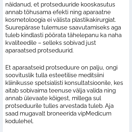
näidanud, et protseduuride kooskasutus
annab tõhusama efekti ning aparaatne
kosmetoloogia ei välista plastikakirurgiat.
Suurepärase tulemuse saavutamiseks aga
tuleb kindlasti pöörata tähelepanu ka naha
kvaliteedile – selleks sobivad just
aparaatsed protseduurid.
Et aparaatseid protseduure on palju, ongi
soovituslik tulla esteetilise meditsiini
kliinikusse spetsialisti konsultatsioonile, kes
aitab sobivaima teenuse välja valida ning
annab ülevaate kõigest, millega sul
protseduurile tulles arvestada tuleb. Aja
saad mugavalt broneerida vipMedicum
kodulehel.