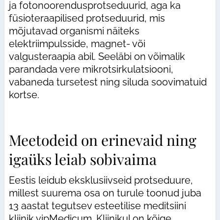
ja fotonoorendusprotseduurid, aga ka
füsioteraapilised protseduurid, mis
mõjutavad organismi näiteks
elektriimpulsside, magnet- või
valgusteraapia abil. Seeläbi on võimalik
parandada vere mikrotsirkulatsiooni,
vabaneda tursetest ning siluda soovimatuid
kortse.
Meetodeid on erinevaid ning
igaüks leiab sobivaima
Eestis leidub eksklusiivseid protseduure,
millest suurema osa on turule toonud juba
13 aastat tegutsev esteetilise meditsiini
kliinik vipMedicum. Kliinikul on kõige