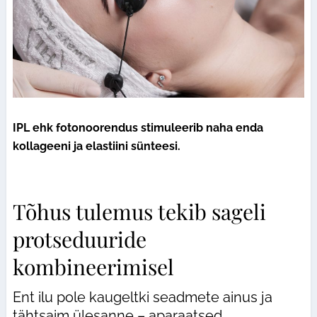
IPL ehk fotonoorendus stimuleerib naha enda
kollageeni ja elastiini sünteesi.
Tõhus tulemus tekib sageli
protseduuride
kombineerimisel
Ent ilu pole kaugeltki seadmete ainus ja
tähtsaim ülesanne – aparaatsed