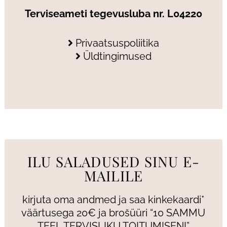
Terviseameti tegevusluba nr. L04220
Privaatsuspoliitika
Üldtingimused
ILU SALADUSED SINU E-
MAILILE
kirjuta oma andmed ja saa kinkekaardi*
väärtusega 20€ ja brošüüri “10 SAMMU
TEEL TERVISLIKU TOITUMISENI”