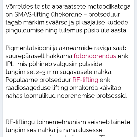
Võrreldes teiste aparaatsete metoodikatega
on SMAS-lifting ühekordne – protseduur
tagab märkimisväärse ja pikaajalise kudede
pinguldumise ning tulemus püsib üle aasta.
Pigmentatsiooni ja aknearmide raviga saab
suurepäraselt hakkama
fotonoorendus
ehk
IPL, mis põhineb valgusimpulsside
tungimisel 2–3 mm sügavusele nahka.
Populaarne protseduur
RF-lifting
ehk
raadiosageduse lifting omakorda käivitab
nahas loomulikud noorenemise protsessid.
RF-liftingu toimemehhanism seisneb lainete
tungimises nahka ja nahaalusesse