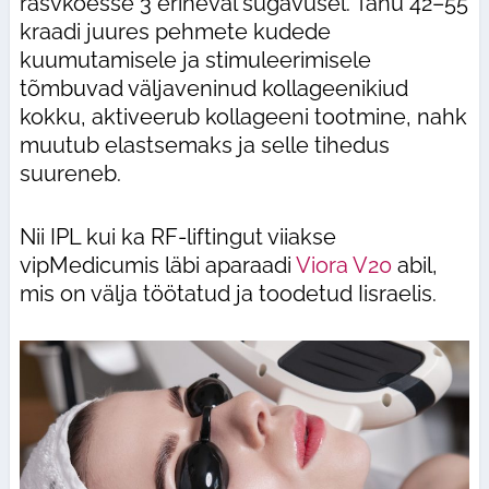
rasvkoesse 3 erineval sügavusel. Tänu 42–55
kraadi juures pehmete kudede
kuumutamisele ja stimuleerimisele
tõmbuvad väljaveninud kollageenikiud
kokku, aktiveerub kollageeni tootmine, nahk
muutub elastsemaks ja selle tihedus
suureneb.
Nii IPL kui ka RF-liftingut viiakse
vipMedicumis läbi aparaadi
Viora V20
abil,
mis on välja töötatud ja toodetud Iisraelis.