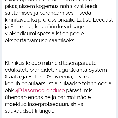
pikaajalisem kogemus naha kvaliteedi
säilitamises ja parandamises – seda
kinnitavad ka professionaalid Lätist, Leedust
ja Soomest, kes pöörduvad sageli
vipMedicumi spetsialistide poole
ekspertarvamuse saamiseks.
Kliinikus leidub mitmeid laseraparaate
edukatelt brändidelt nagu Quanta System
(Itaalia) ja Fotona (Sloveenia) – viimane
kogub populaarsust ainulaadse tehnoloogia
ehk
4D lasernoorenduse
pärast, mis
ühendab endas nelja parimat näole
mõeldud laserprotseduuri, sh ka
suukaudset liftingut.