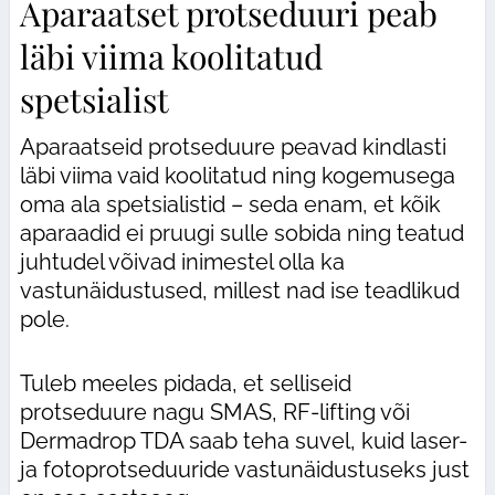
Aparaatset protseduuri peab
läbi viima koolitatud
spetsialist
Aparaatseid protseduure peavad kindlasti
läbi viima vaid koolitatud ning kogemusega
oma ala spetsialistid – seda enam, et kõik
aparaadid ei pruugi sulle sobida ning teatud
juhtudel võivad inimestel olla ka
vastunäidustused, millest nad ise teadlikud
pole.
Tuleb meeles pidada, et selliseid
protseduure nagu SMAS, RF-lifting või
Dermadrop TDA saab teha suvel, kuid laser-
ja fotoprotseduuride vastunäidustuseks just