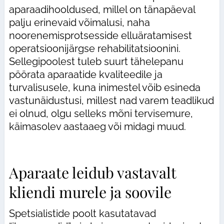
aparaadihooldused, millel on tänapäeval
palju erinevaid võimalusi, naha
noorenemisprotsesside elluäratamisest
operatsioonijärgse rehabilitatsioonini.
Sellegipoolest tuleb suurt tähelepanu
pöörata aparaatide kvaliteedile ja
turvalisusele, kuna inimestel võib esineda
vastunäidustusi, millest nad varem teadlikud
ei olnud, olgu selleks mõni tervisemure,
käimasolev aastaaeg või midagi muud.
Aparaate leidub vastavalt
kliendi murele ja soovile
Spetsialistide poolt kasutatavad