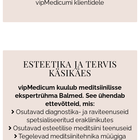
vipMedicumi klientidele
ESTEETIKA JA TERVIS
KÄSIKÄES
vipMedicum kuulub meditsiinilisse
ekspertrühma Balmed. See ühendab
ettevõtteid, mis:
Osutavad diagnostika- ja raviteenuseid
spetsialiseeritud erakliinikutes
Osutavad esteetilise meditsiini teenuseid
Tegelevad meditsiinitehnika müügiga