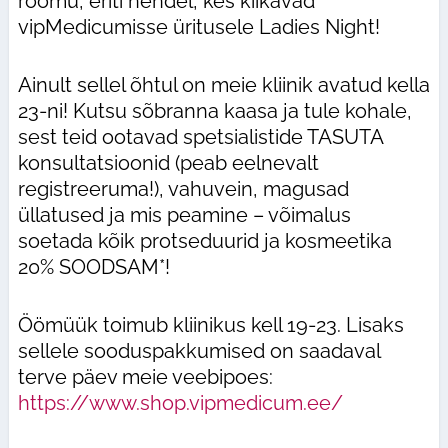
rõõmu, eriti nendel, kes kiikavad
vipMedicumisse üritusele Ladies Night!
Ainult sellel õhtul on meie kliinik avatud kella
23-ni! Kutsu sõbranna kaasa ja tule kohale,
sest teid ootavad spetsialistide TASUTA
konsultatsioonid (peab eelnevalt
registreeruma!), vahuvein, magusad
üllatused ja mis peamine – võimalus
soetada kõik protseduurid ja kosmeetika
20% SOODSAM*!
Öömüük toimub kliinikus kell 19-23. Lisaks
sellele sooduspakkumised on saadaval
terve päev meie veebipoes:
https://www.shop.vipmedicum.ee/