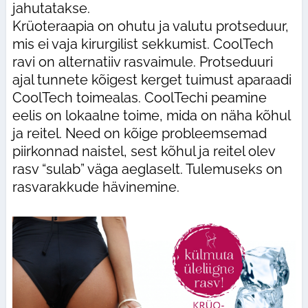
jahutatakse.
Krüoteraapia on ohutu ja valutu protseduur,
mis ei vaja kirurgilist sekkumist. CoolTech
ravi on alternatiiv rasvaimule. Protseduuri
ajal tunnete kõigest kerget tuimust aparaadi
CoolTech toimealas. CoolTechi peamine
eelis on lokaalne toime, mida on näha kõhul
ja reitel. Need on kõige probleemsemad
piirkonnad naistel, sest kõhul ja reitel olev
rasv “sulab” väga aeglaselt. Tulemuseks on
rasvarakkude hävinemine.