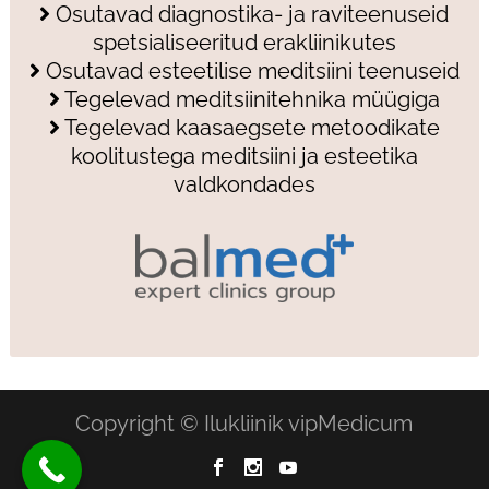
Osutavad diagnostika- ja raviteenuseid
spetsialiseeritud erakliinikutes
Osutavad esteetilise meditsiini teenuseid
Tegelevad meditsiinitehnika müügiga
Tegelevad kaasaegsete metoodikate
koolitustega meditsiini ja esteetika
valdkondades
Copyright © Ilukliinik vipMedicum