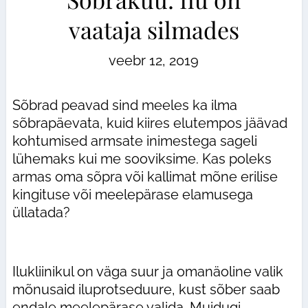
vaataja silmades
veebr 12, 2019
Sõbrad peavad sind meeles ka ilma
sõbrapäevata, kuid kiires elutempos jäävad
kohtumised armsate inimestega sageli
lühemaks kui me sooviksime. Kas poleks
armas oma sõpra või kallimat mõne erilise
kingituse või meelepärase elamusega
üllatada?
Ilukliinikul on väga suur ja omanäoline valik
mõnusaid iluprotseduure, kust sõber saab
endale meelepärase valida. Muidugi