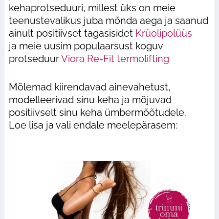
kehaprotseduuri, millest üks on meie
teenustevalikus juba mõnda aega ja saanud
ainult positiivset tagasisidet
Krüolipolüüs
ja meie uusim populaarsust koguv
protseduur
Viora Re-Fit termolifting
Mõlemad kiirendavad ainevahetust,
modelleerivad sinu keha ja mõjuvad
positiivselt sinu keha ümbermõõtudele.
Loe lisa ja vali endale meelepärasem: