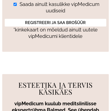
Saada ainult kasulikke vipMedicum
uudiseid
*kinkekaart on mõeldud ainult uutele
vipMedicumi klientidele
ESTEETIKA JA TERVIS
KÄSIKÄES
vipMedicum kuulub meditsiinilisse
ekspertrühma Balmed. See ühendab