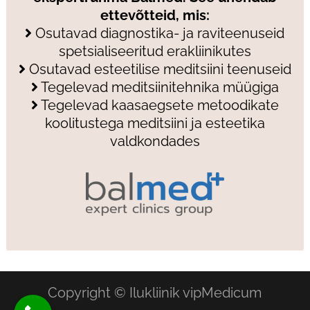
ettevõtteid, mis:
Osutavad diagnostika- ja raviteenuseid
spetsialiseeritud erakliinikutes
Osutavad esteetilise meditsiini teenuseid
Tegelevad meditsiinitehnika müügiga
Tegelevad kaasaegsete metoodikate
koolitustega meditsiini ja esteetika
valdkondades
Copyright © Ilukliinik vipMedicum