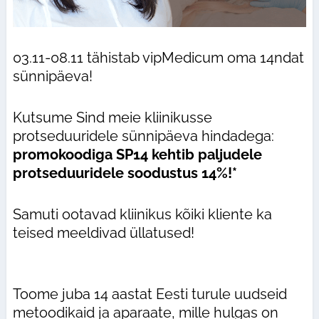
03.11-08.11 tähistab vipMedicum oma 14ndat
sünnipäeva!
Kutsume Sind meie kliinikusse
protseduuridele sünnipäeva hindadega:
promokoodiga SP14 kehtib paljudele
protseduuridele soodustus 14%!*
Samuti ootavad kliinikus kõiki kliente ka
teised meeldivad üllatused!
Toome juba 14 aastat Eesti turule uudseid
metoodikaid ja aparaate, mille hulgas on